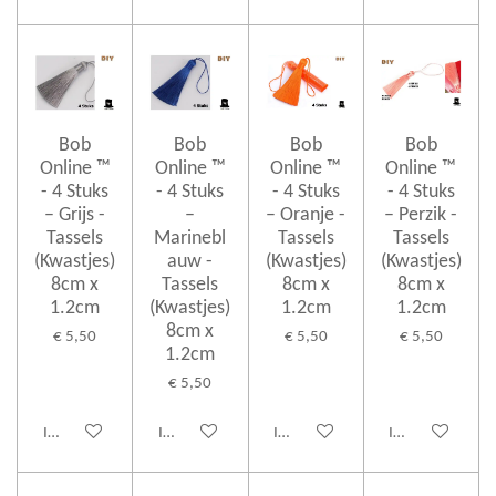
Bob
Bob
Bob
Bob
Online ™
Online ™
Online ™
Online ™
- 4 Stuks
- 4 Stuks
- 4 Stuks
- 4 Stuks
– Grijs -
–
– Oranje -
– Perzik -
Tassels
Marinebl
Tassels
Tassels
(Kwastjes)
auw -
(Kwastjes)
(Kwastjes)
8cm x
Tassels
8cm x
8cm x
1.2cm
(Kwastjes)
1.2cm
1.2cm
8cm x
€ 5,50
€ 5,50
€ 5,50
1.2cm
€ 5,50
In winkelwagen
In winkelwagen
In winkelwagen
In winkelwagen