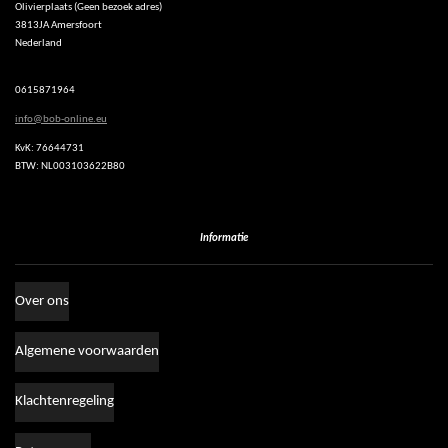
Olivierplaats (Geen bezoek adres)
t
3813JA Amersfoort
s
Nederland
A
p
p
0615871964
info@bob-online.eu
KvK: 76644731
BTW: NL003103622B80
Informatie
Over ons
Algemene voorwaarden
Klachtenregeling