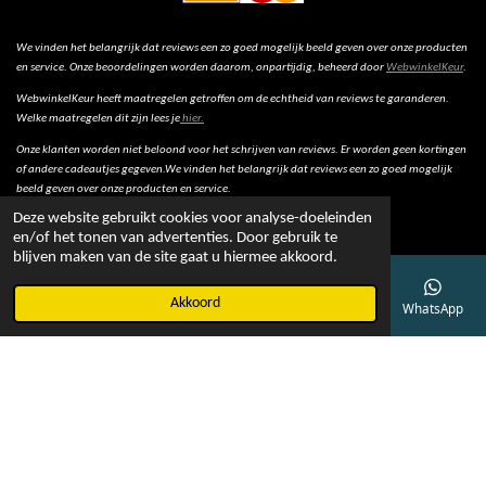
We vinden het belangrijk dat reviews een zo goed mogelijk beeld geven over onze producten
en service. Onze beoordelingen worden daarom, onpartijdig, beheerd door
WebwinkelKeur
.
WebwinkelKeur heeft maatregelen getroffen om de echtheid van reviews te garanderen.
Welke maatregelen dit zijn lees je
hier.
Onze klanten worden niet beloond voor het schrijven van reviews. Er worden geen kortingen
of andere cadeautjes gegeven.We vinden het belangrijk dat reviews een zo goed mogelijk
beeld geven over onze producten en service.
Deze website gebruikt cookies voor analyse-doeleinden
en/of het tonen van advertenties. Door gebruik te
blijven maken van de site gaat u hiermee akkoord.
© 2022 - Bob Online
Akkoord
E-mailadres
Telefoonnummer
Kaart
Facebook
WhatsApp