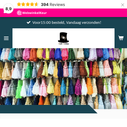
×
394
Reviews
8,9
Voor15:00 besteld, Vandaag verzonden!