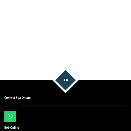
TOP
Contact Bob Online
W
h
Bob Online
a