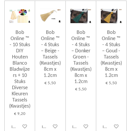
Bob
Bob
Bob
Bob
Online ™
Online ™
Online ™
Online ™
- 10 Stuks
- 4 Stuks
- 4 Stuks
- 4 Stuks
DIY
– Beige -
– Donker
– Goud -
Houten
Tassels
Groen -
Tassels
Blanco
(Kwastjes)
Tassels
(Kwastjes)
Bladwijze
8cm x
(Kwastjes)
8cm x
rs + 10
1.2cm
8cm x
1.2cm
Stuks
1.2cm
€ 5,50
€ 5,50
Diverse
€ 5,50
Kleuren
Tassels
(Kwastjes)
€ 9,20
In winkelwagen
In winkelwagen
In winkelwagen
In winkelwagen