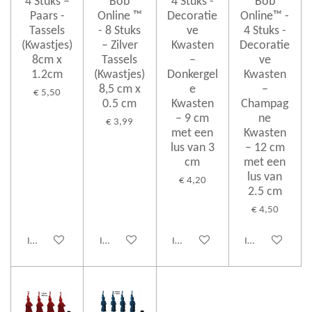
4 Stuks –
Bob
4 Stuks -
Bob
Paars -
Online ™
Decoratie
Online™ -
Tassels
- 8 Stuks
ve
4 Stuks -
(Kwastjes)
– Zilver
Kwasten
Decoratie
8cm x
Tassels
–
ve
1.2cm
(Kwastjes)
Donkergel
Kwasten
8,5 cm x
e
–
€ 5,50
0.5 cm
Kwasten
Champag
– 9 cm
ne
€ 3,99
met een
Kwasten
lus van 3
– 12 cm
cm
met een
lus van
€ 4,20
2.5 cm
€ 4,50
In winkelwagen
In winkelwagen
In winkelwagen
In winkelwagen