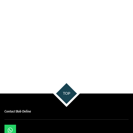
TOP
Contact Bob Online
W