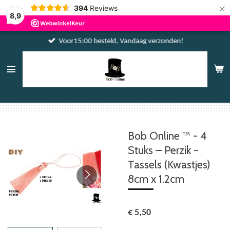
×
394
Reviews
8,9
Voor15:00 besteld, Vandaag verzonden!
Bob Online ™ - 4
Stuks – Perzik -
Tassels (Kwastjes)
8cm x 1.2cm
€ 5,50