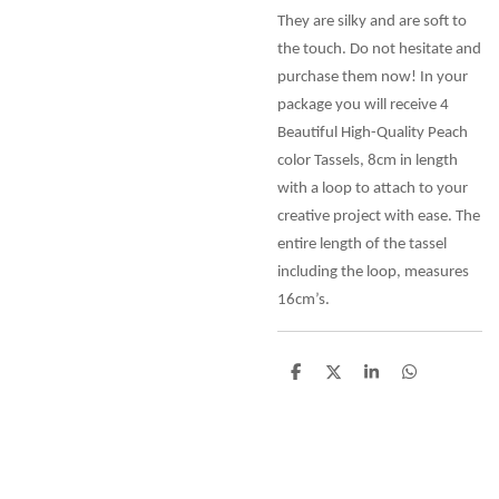
They are silky and are soft to
the touch. Do not hesitate and
purchase them now! In your
package you will receive 4
Beautiful High-Quality Peach
color Tassels, 8cm in length
with a loop to attach to your
creative project with ease. The
entire length of the tassel
including the loop, measures
16cm’s.
D
D
S
D
e
e
h
e
l
e
a
l
e
l
r
e
n
e
n