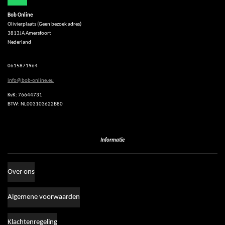
h
Bob Online
a
Olivierplaats (Geen bezoek adres)
t
3813JA Amersfoort
s
Nederland
A
p
p
0615871964
info@bob-online.eu
KvK: 76644731
BTW: NL003103622B80
Informatie
Over ons
Algemene voorwaarden
Klachtenregeling