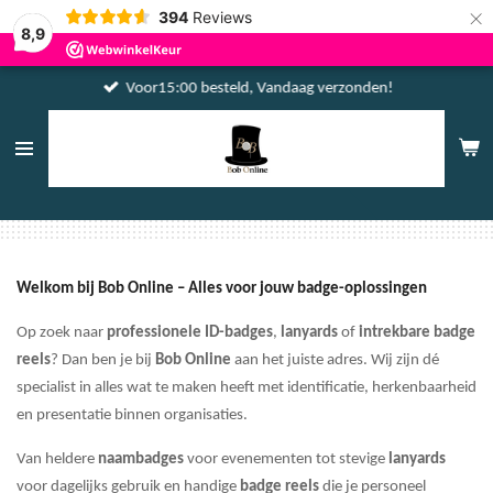
×
394
Reviews
8,9
Voor15:00 besteld, Vandaag verzonden!
Welkom bij Bob Online – Alles voor jouw badge-oplossingen
Op zoek naar
professionele ID-badges
,
lanyards
of
intrekbare badge
reels
? Dan ben je bij
Bob Online
aan het juiste adres. Wij zijn dé
specialist in alles wat te maken heeft met identificatie, herkenbaarheid
en presentatie binnen organisaties.
Van heldere
naambadges
voor evenementen tot stevige
lanyards
voor dagelijks gebruik en handige
badge reels
die je personeel