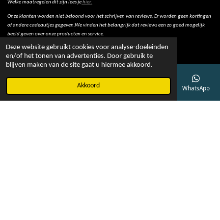
Welke maatregelen dit zijn lees je
hier.
Onze klanten worden niet beloond voor het schrijven van reviews. Er worden geen kortingen
of andere cadeautjes gegeven.We vinden het belangrijk dat reviews een zo goed mogelijk
beeld geven over onze producten en service.
Deze website gebruikt cookies voor analyse-doeleinden
en/of het tonen van advertenties. Door gebruik te
blijven maken van de site gaat u hiermee akkoord.
© 2022 - Bob Online
Akkoord
E-mailadres
Telefoonnummer
Kaart
Facebook
WhatsApp