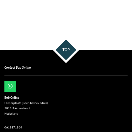
TOP
Contact Bob Online
W
h
Bob Online
a
Olivierplaats (Geen bezoek adres)
t
3813JA Amersfoort
s
Nederland
A
p
p
0615871964