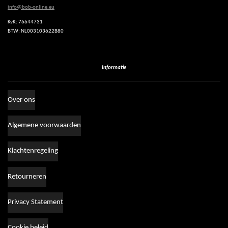
info@bob-online.eu
KvK: 76644731
BTW: NL003103622B80
Informatie
Over ons
Algemene voorwaarden
Klachtenregeling
Retourneren
Privacy Statement
Cookie beleid