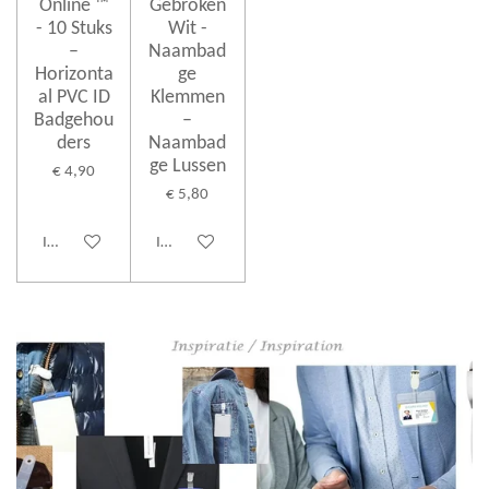
Online ™
Gebroken
- 10 Stuks
Wit -
–
Naambad
Horizonta
ge
al PVC ID
Klemmen
Badgehou
–
ders
Naambad
ge Lussen
€ 4,90
€ 5,80
In winkelwagen
In winkelwagen