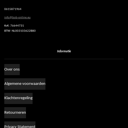
p
p
0615871964
info@bob-online.eu
KvK: 76644731
BTW: NL003103622B80
Informatie
Over ons
Algemene voorwaarden
Klachtenregeling
Retourneren
Privacy Statement