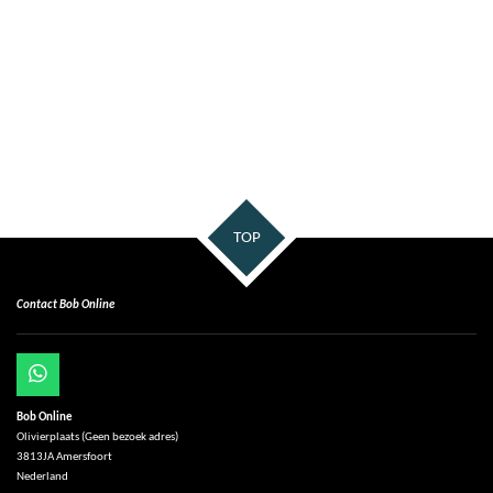
TOP
Contact Bob Online
W
h
Bob Online
a
Olivierplaats (Geen bezoek adres)
t
3813JA Amersfoort
s
Nederland
A