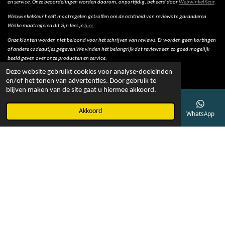
en service. Onze beoordelingen worden daarom, onpartijdig, beheerd door
WebwinkelKeur
.
WebwinkelKeur heeft maatregelen getroffen om de echtheid van reviews te garanderen.
Welke maatregelen dit zijn lees je
hier.
Onze klanten worden niet beloond voor het schrijven van reviews. Er worden geen kortingen
of andere cadeautjes gegeven.We vinden het belangrijk dat reviews een zo goed mogelijk
beeld geven over onze producten en service.
Deze website gebruikt cookies voor analyse-doeleinden
en/of het tonen van advertenties. Door gebruik te
blijven maken van de site gaat u hiermee akkoord.
© 2022 - Bob Online
Akkoord
E-mailadres
Telefoonnummer
Kaart
Facebook
WhatsApp