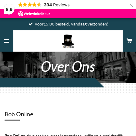
×
394
Reviews
8,9
Voor15:00 besteld, Vandaag verzonden!
Over Ons
Bob Online