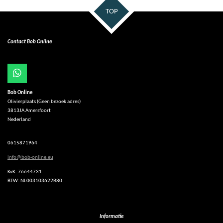
TOP
Contact Bob Online
W
h
Bob Online
a
Olivierplaats (Geen bezoek adres)
t
3813JA Amersfoort
s
Nederland
A
p
p
0615871964
info@bob-online.eu
KvK: 76644731
BTW: NL003103622B80
Informatie