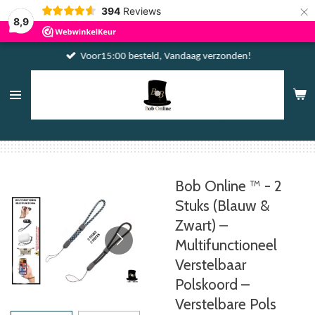
×
394
Reviews
8,9
Voor15:00 besteld, Vandaag verzonden!
Bob Online ™ - 2
Stuks (Blauw &
Zwart) –
Multifunctioneel
Verstelbaar
Polskoord –
Verstelbare Pols