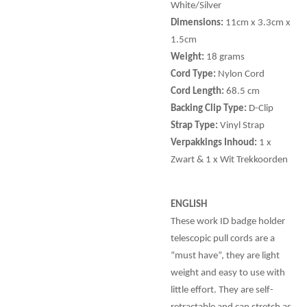
White/Silver
Dimensions:
11cm x 3.3cm x
1.5cm
Weight:
18 grams
Cord Type:
Nylon Cord
Cord Length:
68.5 cm
Backing Clip Type:
D-Clip
Strap Type:
Vinyl Strap
Verpakkings Inhoud:
1 x
Zwart & 1 x Wit Trekkoorden
ENGLISH
These work ID badge holder
telescopic pull cords are a
“must have”, they are light
weight and easy to use with
little effort. They are self-