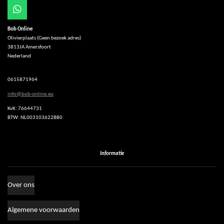
W
h
Bob Online
a
Olivierplaats (Geen bezoek adres)
t
3813JA Amersfoort
s
Nederland
A
p
p
0615871964
info@bob-online.eu
KvK: 76644731
BTW: NL003103622B80
Informatie
Over ons
Algemene voorwaarden