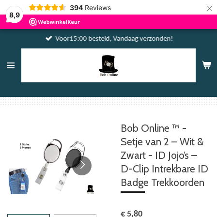
×
394
Reviews
8,9
Voor15:00 besteld, Vandaag verzonden!
Bob Online ™ -
Setje van 2 – Wit &
Zwart - ID Jojo’s –
D-Clip Intrekbare ID
Badge Trekkoorden
€ 5,80