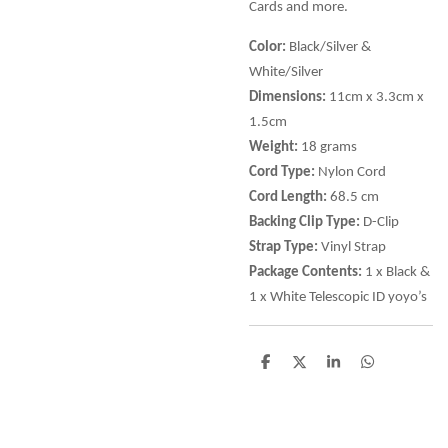
Cards and more.
Color:
Black/Silver &
White/Silver
Dimensions:
11cm x 3.3cm x
1.5cm
Weight:
18 grams
Cord Type:
Nylon Cord
Cord Length:
68.5 cm
Backing Clip Type:
D-Clip
Strap Type:
Vinyl Strap
Package Contents:
1 x Black &
1 x White Telescopic ID yoyo’s
D
D
S
D
e
e
h
e
l
e
a
l
e
l
r
e
n
e
n