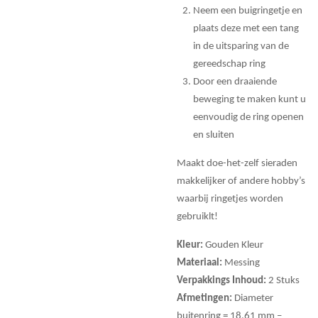
Neem een buigringetje en
plaats deze met een tang
in de uitsparing van de
gereedschap ring
Door een draaiende
beweging te maken kunt u
eenvoudig de ring openen
en sluiten
Maakt doe-het-zelf sieraden
makkelijker of andere hobby’s
waarbij ringetjes worden
gebruiklt!
Kleur:
Gouden Kleur
Materiaal:
Messing
Verpakkings Inhoud:
2 Stuks
Afmetingen:
Diameter
buitenring = 18,61 mm –