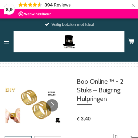
×
394
Reviews
8,9
Veilig betalen met Ideal
Bob Online ™ - 2
Stuks – Buigring
Hulpringen
€ 3,40
In