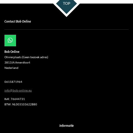
TOP
Contact Bob Online
W
h
Bob Online
a
Olivierplaats (Geen bezoek adres)
t
3813JA Amersfoort
s
Nederland
A
p
p
0615871964
info@bob-online.eu
KvK: 76644731
BTW: NL003103622B80
Informatie