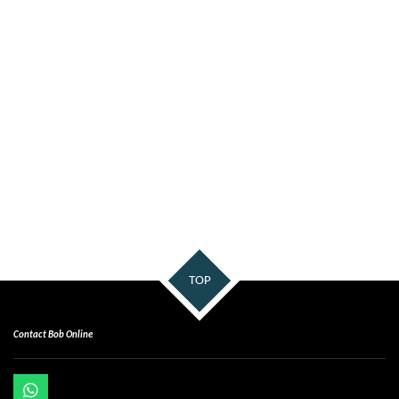
TOP
Contact Bob Online
W