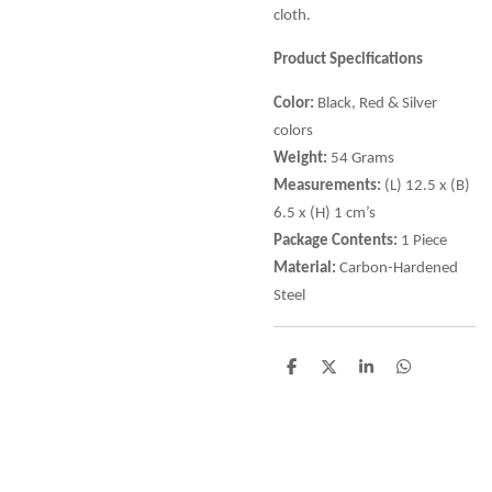
cloth.
Product Specifications
Color:
Black, Red & Silver
colors
Weight:
54 Grams
Measurements:
(L) 12.5 x (B)
6.5 x (H) 1 cm’s
Package Contents:
1 Piece
Material:
Carbon-Hardened
Steel
D
D
S
D
e
e
h
e
l
e
a
l
e
l
r
e
n
e
n