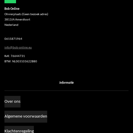
h
Bob Online
a
Olivierplaats (Geen bezoek adres)
t
3813JA Amersfoort
s
Nederland
A
p
p
0615871964
info@bob-online.eu
KvK: 76644731
BTW: NL003103622B80
Informatie
Over ons
Algemene voorwaarden
Klachtenregeling