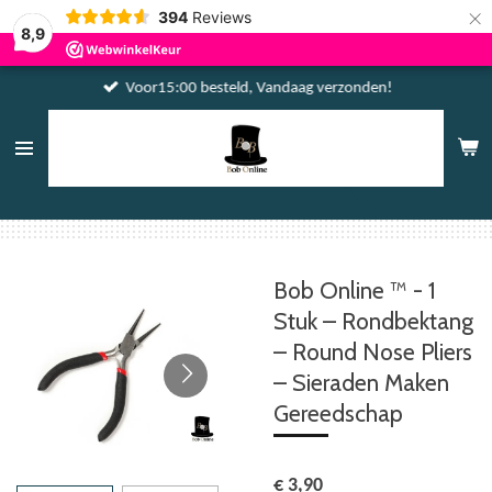
×
394
Reviews
8,9
Voor15:00 besteld, Vandaag verzonden!
Bob Online ™ - 1
Stuk – Rondbektang
– Round Nose Pliers
– Sieraden Maken
Gereedschap
€ 3,90