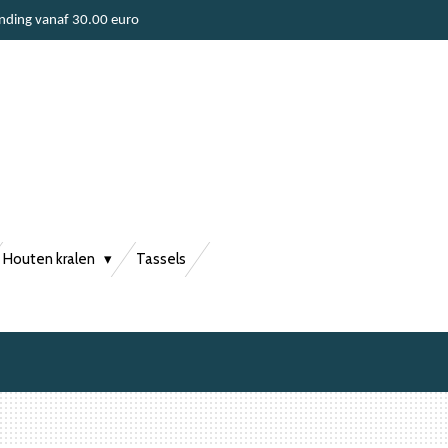
ending vanaf 30.00 euro
Houten kralen
Tassels