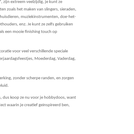
, zijn extreem veelzijdig, je kunt ze
cten zoals het maken van slingers, sieraden,
 huisdieren, muziekinstrumenten, doe-het-
ethouders, enz. Je kunt ze zelfs gebruiken
als een mooie finishing touch op
ratie voor veel verschillende speciale
verjaardagsfeestjes, Moederdag, Vaderdag,
erking, zonder scherpe randen, en zorgen
luid.
s, dus koop ze nu voor je hobbydoos, want
ect waarin je creatief geïnspireerd ben,