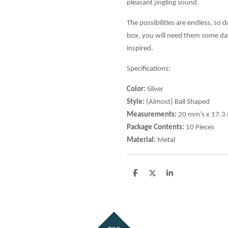
pleasant jingling sound.
The possibilities are endless, so
box, you will need them some day
inspired.
Specifications:
Color:
Silver
Style:
(Almost) Ball Shaped
Measurements:
20 mm’s x 17.3
Package Contents:
10 Pieces
Material:
Metal
D
D
S
e
e
h
l
e
a
e
l
r
n
e