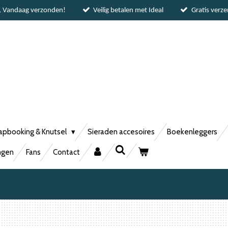
, Vandaag verzonden!
Veilig betalen met Ideal
Gratis verz
apbooking & Knutsel
Sieraden accesoires
Boekenleggers
ngen
Fans
Contact