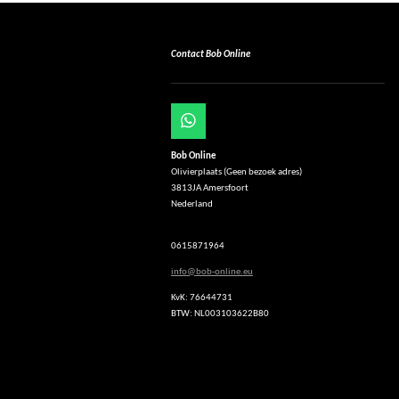
Contact Bob Online
W
h
Bob Online
a
Olivierplaats (Geen bezoek adres)
t
3813JA Amersfoort
s
Nederland
A
p
p
0615871964
info@bob-online.eu
KvK: 76644731
BTW: NL003103622B80