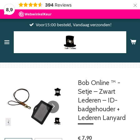
×
394
Reviews
8,9
Voor15:00 besteld, Vandaag verzonden!
Bob Online ™ -
Setje – Zwart
Lederen – ID-
badgehouder +
Lederen Lanyard
€ 7,90