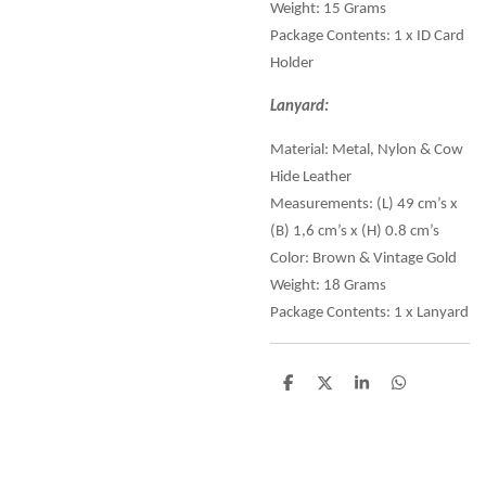
Weight: 15 Grams
Package Contents: 1 x ID Card
Holder
Lanyard:
Material: Metal, Nylon & Cow
Hide Leather
Measurements: (L) 49 cm’s x
(B) 1,6 cm’s x (H) 0.8 cm’s
Color: Brown & Vintage Gold
Weight: 18 Grams
Package Contents: 1 x Lanyard
D
D
S
D
e
e
h
e
l
e
a
l
e
l
r
e
n
e
n