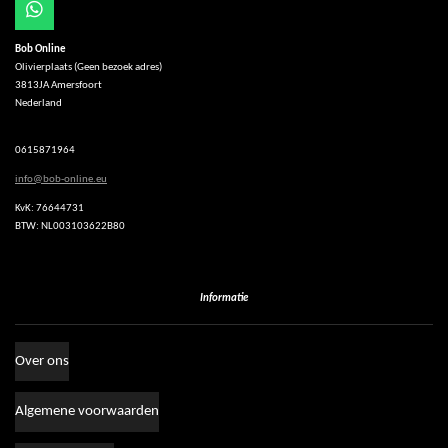
W
h
Bob Online
a
Olivierplaats (Geen bezoek adres)
t
3813JA Amersfoort
s
Nederland
A
p
p
0615871964
info@bob-online.eu
KvK: 76644731
BTW: NL003103622B80
Informatie
Over ons
Algemene voorwaarden