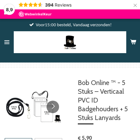
×
394
Reviews
8,9
Voor15:00 besteld, Vandaag verzonden!
Bob Online ™ - 5
Stuks – Verticaal
PVC ID
Badgehouders + 5
Stuks Lanyards
€ 5,90