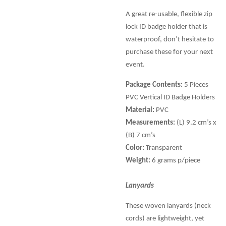
A great re-usable, flexible zip
lock ID badge holder that is
waterproof, don’t hesitate to
purchase these for your next
event.
Package Contents:
5 Pieces
PVC Vertical ID Badge Holders
Material:
PVC
Measurements:
(L) 9.2 cm’s x
(B) 7 cm’s
Color:
Transparent
Weight:
6 grams p/piece
Lanyards
These woven lanyards (neck
cords) are lightweight, yet