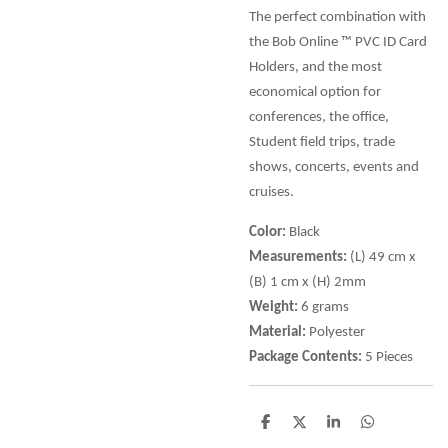
The perfect combination with
the Bob Online ™ PVC ID Card
Holders, and the most
economical option for
conferences, the office,
Student field trips, trade
shows, concerts, events and
cruises.
Color:
Black
Measurements:
(L) 49 cm x
(B) 1 cm x (H) 2mm
Weight:
6 grams
Material:
Polyester
Package Contents:
5 Pieces
D
D
S
D
e
e
h
e