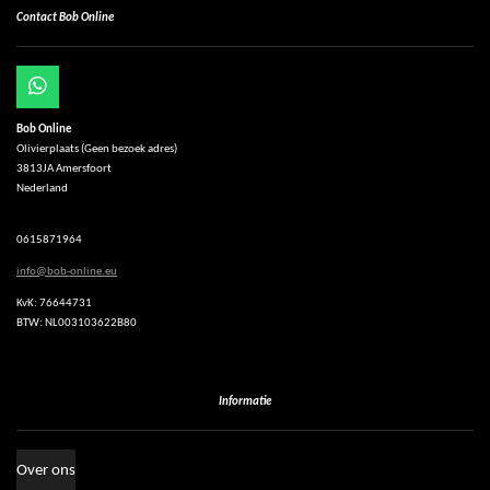
Contact Bob Online
W
h
Bob Online
a
Olivierplaats (Geen bezoek adres)
t
3813JA Amersfoort
s
Nederland
A
p
p
0615871964
info@bob-online.eu
KvK: 76644731
BTW: NL003103622B80
Informatie
Over ons