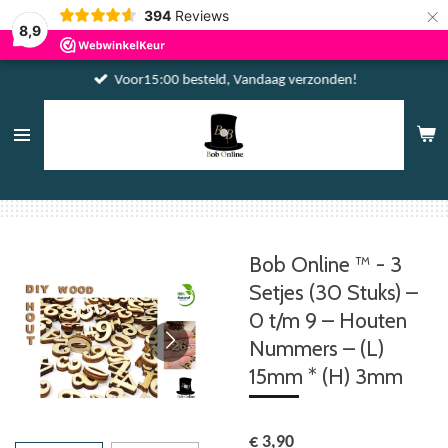
×
394
Reviews
8,9
Voor15:00 besteld, Vandaag verzonden!
Bob Online ™ - 3
Setjes (30 Stuks) –
0 t/m 9 – Houten
Nummers – (L)
15mm * (H) 3mm
€ 3,90