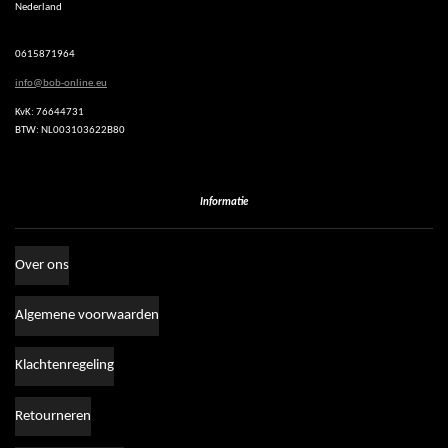
Nederland
A
p
p
0615871964
info@bob-online.eu
KvK: 76644731
BTW: NL003103622B80
Informatie
Over ons
Algemene voorwaarden
Klachtenregeling
Retourneren