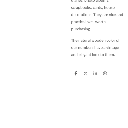
diaries, photo albums,
scrapbooks, cards, house
decorations. They are nice and
practical, well worth
purchasing.
The natural wooden color of
our numbers have a vintage
and elegant look to them.
D
D
S
D
e
e
h
e
l
e
a
l
e
l
r
e
n
e
n