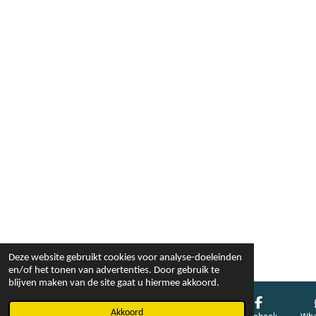
Deze website gebruikt cookies voor analyse-doeleinden
en/of het tonen van advertenties. Door gebruik te
blijven maken van de site gaat u hiermee akkoord.
Akkoord
E-mailadres
Telefoonnummer
Kaart
Facebook
Wha