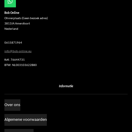
W
h
Bob Online
a
Olivierplaats (Geen bezoek adres)
t
3813JA Amersfoort
s
Nederland
A
p
p
0615871964
info@bob-online.eu
KvK: 76644731
BTW: NL003103622B80
Informatie
Over ons
Algemene voorwaarden