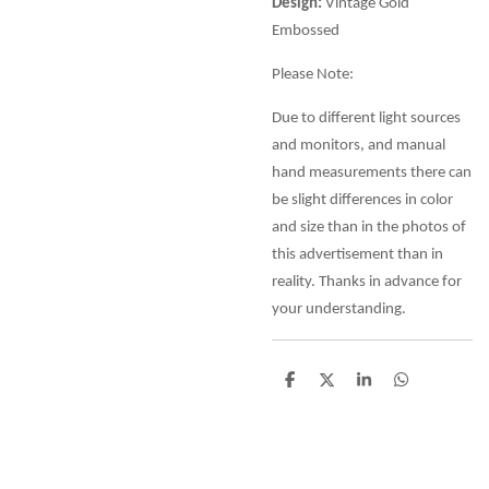
Design:
Vintage Gold
Embossed
Please Note:
Due to different light sources
and monitors, and manual
hand measurements there can
be slight differences in color
and size than in the photos of
this advertisement than in
reality. Thanks in advance for
your understanding.
D
D
S
D
e
e
h
e
l
e
a
l
e
l
r
e
n
e
n