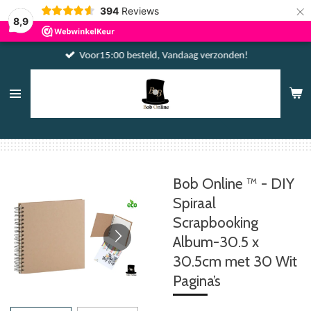
×
394
Reviews
8,9
Voor15:00 besteld, Vandaag verzonden!
Bob Online ™ - DIY
Spiraal
Scrapbooking
Album-30.5 x
30.5cm met 30 Wit
Pagina’s