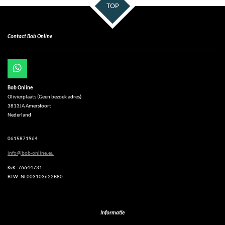
TOP
Contact Bob Online
W
h
Bob Online
a
Olivierplaats (Geen bezoek adres)
t
3813JA Amersfoort
s
Nederland
A
p
p
0615871964
info@bob-online.eu
KvK: 76644731
BTW: NL003103622B80
Informatie