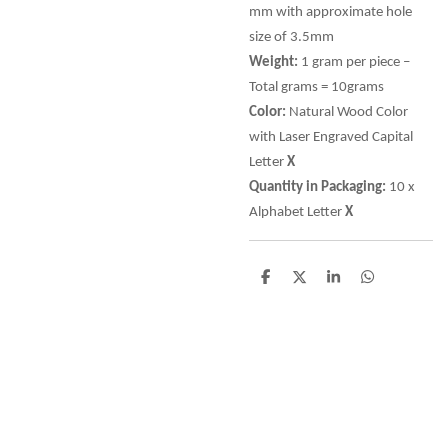
mm with approximate hole
size of 3.5mm
Weight:
1 gram per piece –
Total grams = 10grams
Color:
Natural Wood Color
with Laser Engraved Capital
Letter
X
Quantity in Packaging:
10 x
Alphabet Letter
X
D
D
S
D
e
e
h
e
l
e
a
l
e
l
r
e
n
e
n