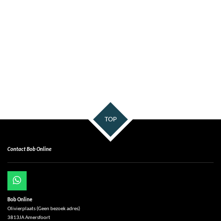
TOP
Contact Bob Online
W
h
Bob Online
a
Olivierplaats (Geen bezoek adres)
t
3813JA Amersfoort
s