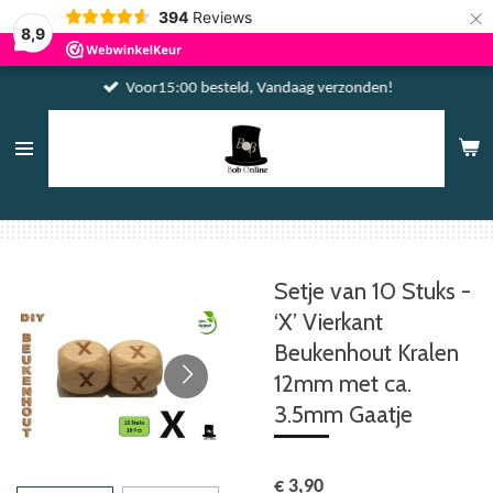
×
394
Reviews
8,9
Voor15:00 besteld, Vandaag verzonden!
Setje van 10 Stuks -
‘X’ Vierkant
Beukenhout Kralen
12mm met ca.
3.5mm Gaatje
€ 3,90