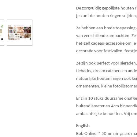
De zorgvuldig gepolijste houten ri
je kunt de houten ringen snijden,
Ze hebben een brede toepassing 
van verschillende ambachten. Ze
het-zelf cadeau-accessoire om je 
decoratie voor festivallen, feestje
Ze zijn ook perfect voor sieraden
tiebacks, dream catchers en ander
natuurlijke houten ringen ook k
ornamenten, kleine fotolijstorn
Er zijn 10 stuks duurzame onafg
buitendiameter en 4cm binnendia
ambachtelijke behoeften. Vrij om 
English
Bob Online ™ 50mm rings are mad