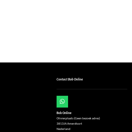
Contact Bob Online
W
h
Bob Online
a
Olivierplaats (Geen bezoek adres)
t
3813JA Amersfoort
s
Nederland
A