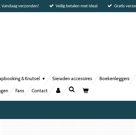
, Vandaag verzonden!
Veilig betalen met Ideal
Gratis verz
apbooking & Knutsel
Sieraden accesoires
Boekenleggers
ngen
Fans
Contact