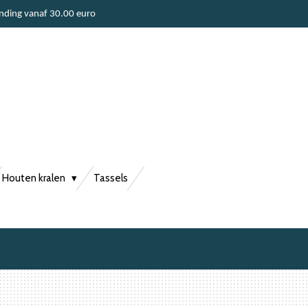
ending vanaf 30.00 euro
Houten kralen
Tassels