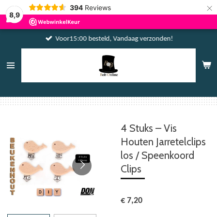
×
394
Reviews
8,9
Voor15:00 besteld, Vandaag verzonden!
4 Stuks – Vis
Houten Jarretelclips
los / Speenkoord
Clips
€ 7,20