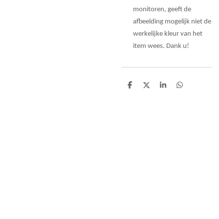
monitoren, geeft de
afbeelding mogelijk niet de
werkelijke kleur van het
item wees. Dank u!
D
D
S
D
e
e
h
e
l
e
a
l
e
l
r
e
n
e
n