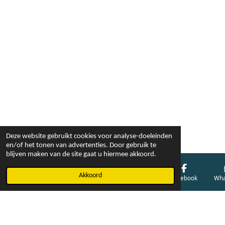
Deze website gebruikt cookies voor analyse-doeleinden
en/of het tonen van advertenties. Door gebruik te
blijven maken van de site gaat u hiermee akkoord.
Akkoord
E-mailadres
Telefoonnummer
Kaart
Facebook
Wha