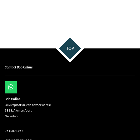
TOP
Contact Bob Online
W
h
Bob Online
a
Olivierplaats (Geen bezoek adres)
t
3813JA Amersfoort
s
Nederland
A
p
p
0615871964