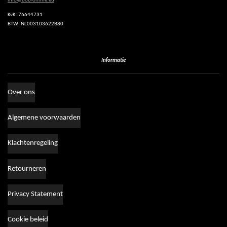
info@bob-online.eu
KvK: 76644731
BTW: NL003103622B80
Informatie
Over ons
Algemene voorwaarden
Klachtenregeling
Retourneren
Privacy Statement
Cookie beleid