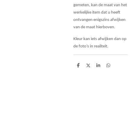
gemeten, kan de maat van het
werkelijke item dat u heeft
ontvangen enigszins afwijken
van de maat hierboven.
Kleur kan iets afwijken dan op
de foto’s in realiteit.
D
D
S
D
e
e
h
e
l
e
a
l
e
l
r
e
n
e
n