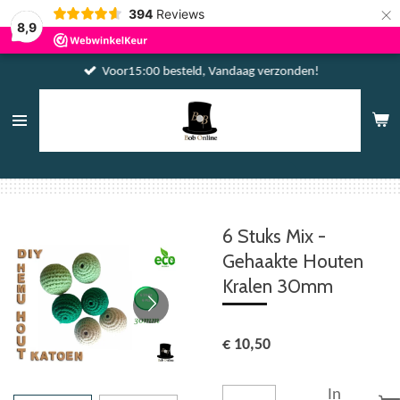
×
394
Reviews
8,9
Voor15:00 besteld, Vandaag verzonden!
6 Stuks Mix -
Gehaakte Houten
Kralen 30mm
€ 10,50
In