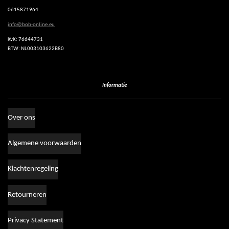
p
0615871964
info@bob-online.eu
KvK: 76644731
BTW: NL003103622B80
Informatie
Over ons
Algemene voorwaarden
Klachtenregeling
Retourneren
Privacy Statement