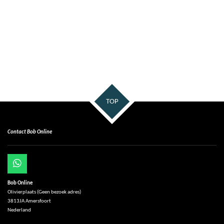
TOP
Contact Bob Online
W
h
Bob Online
a
Olivierplaats (Geen bezoek adres)
t
3813JA Amersfoort
s
Nederland
A
p