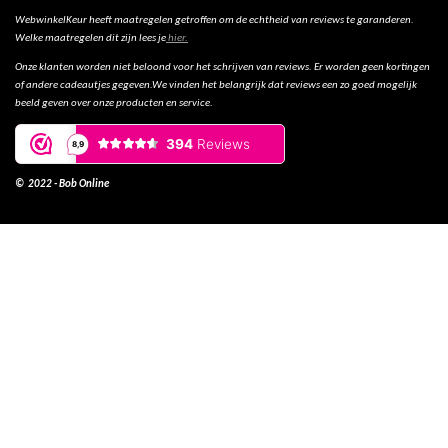
WebwinkelKeur heeft maatregelen getroffen om de echtheid van reviews te garanderen.
Welke maatregelen dit zijn lees je
hier.
Onze klanten worden niet beloond voor het schrijven van reviews. Er worden geen kortingen
of andere cadeautjes gegeven.We vinden het belangrijk dat reviews een zo goed mogelijk
beeld geven over onze producten en service.
© 2022 - Bob Online