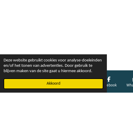
Deze website gebruikt cookies voor analyse-doeleinden
en/of het tonen van advertenties. Door gebruik te
blijven maken van de site gaat u hiermee akkoord.
Akkoord
E-mailadres
Telefoonnummer
Kaart
Facebook
Wha