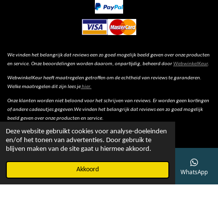
We vinden het belangrijk dat reviews een zo goed mogelijk beeld geven over onze producten
en service. Onze beoordelingen worden daarom, onpartijdig, beheerd door
WebwinkelKeur
.
WebwinkelKeur heeft maatregelen getroffen om de echtheid van reviews te garanderen.
Welke maatregelen dit zijn lees je
hier.
Onze klanten worden niet beloond voor het schrijven van reviews. Er worden geen kortingen
of andere cadeautjes gegeven.We vinden het belangrijk dat reviews een zo goed mogelijk
beeld geven over onze producten en service.
Deze website gebruikt cookies voor analyse-doeleinden
en/of het tonen van advertenties. Door gebruik te
blijven maken van de site gaat u hiermee akkoord.
© 2022 - Bob Online
Akkoord
E-mailadres
Telefoonnummer
Kaart
Facebook
WhatsApp