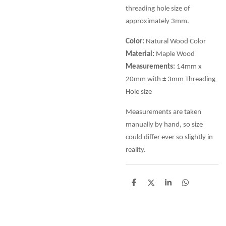
threading hole size of
approximately 3mm.
Color:
Natural Wood Color
Material:
Maple Wood
Measurements:
14mm x
20mm with ± 3mm Threading
Hole size
Measurements are taken
manually by hand, so size
could differ ever so slightly in
reality.
D
D
S
D
e
e
h
e
l
e
a
l
e
l
r
e
n
e
n