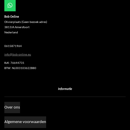
W
h
Bob Online
a
Olivierplaats (Geen bezoek adres)
t
3813JA Amersfoort
s
Nederland
A
p
p
0615871964
info@bob-online.eu
KvK: 76644731
BTW: NL003103622B80
Informatie
Over ons
Algemene voorwaarden