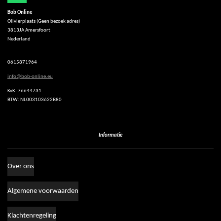
h
Bob Online
a
Olivierplaats (Geen bezoek adres)
t
3813JA Amersfoort
s
Nederland
A
p
p
0615871964
info@bob-online.eu
KvK: 76644731
BTW: NL003103622B80
Informatie
Over ons
Algemene voorwaarden
Klachtenregeling