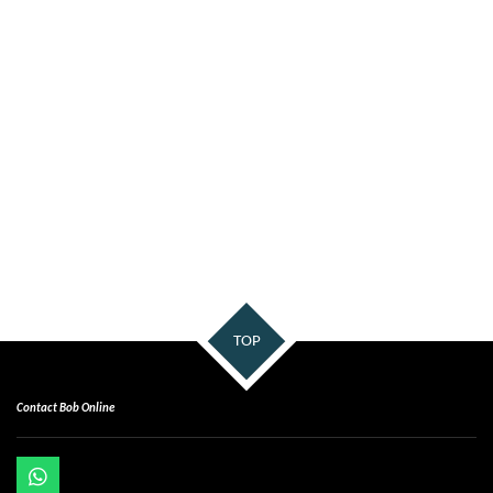
TOP
Contact Bob Online
W