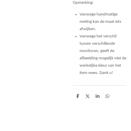
Opmerking:
Vanwege handmatige
meting kan de maat iets
afwijken.
Vanwege het verschil
tussen verschillende
monitoren, geeft de
afbeelding mogelijk niet de
werkelijke kleur van het
item wees. Dank u!
D
D
S
D
e
e
h
e
l
e
a
l
e
l
r
e
n
e
n