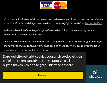
We vinden het belangrijk dat reviews een zo goed mogelijk beeld geven over onze producten
en service. Onze beoordelingen worden daarom, onpartijdig, beheerd door
WebwinkelKeur
.
WebwinkelKeur heeft maatregelen getroffen om de echtheid van reviews te garanderen.
Welke maatregelen dit zijn lees je
hier.
Onze klanten worden niet beloond voor het schrijven van reviews. Er worden geen kortingen
of andere cadeautjes gegeven.We vinden het belangrijk dat reviews een zo goed mogelijk
beeld geven over onze producten en service.
Deze website gebruikt cookies voor analyse-doeleinden
en/of het tonen van advertenties. Door gebruik te
blijven maken van de site gaat u hiermee akkoord.
© 2022 - Bob Online
Akkoord
E-mailadres
Telefoonnummer
Kaart
Facebook
WhatsApp