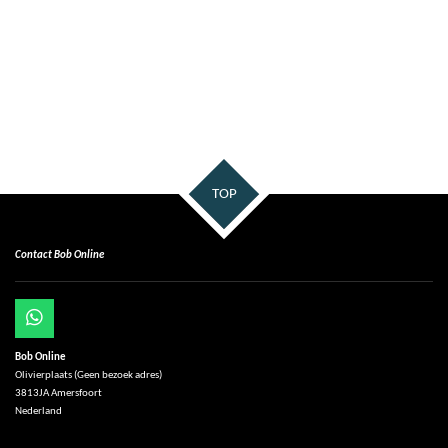
TOP
Contact Bob Online
W
h
Bob Online
a
Olivierplaats (Geen bezoek adres)
t
3813JA Amersfoort
s
Nederland
A
p