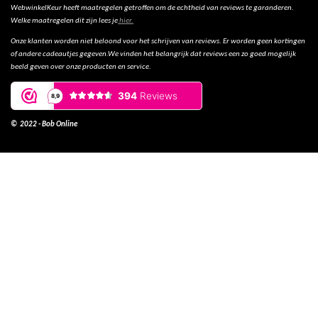
WebwinkelKeur heeft maatregelen getroffen om de echtheid van reviews te garanderen.
Welke maatregelen dit zijn lees je
hier.
Onze klanten worden niet beloond voor het schrijven van reviews. Er worden geen kortingen
of andere cadeautjes gegeven.We vinden het belangrijk dat reviews een zo goed mogelijk
beeld geven over onze producten en service.
© 2022 - Bob Online