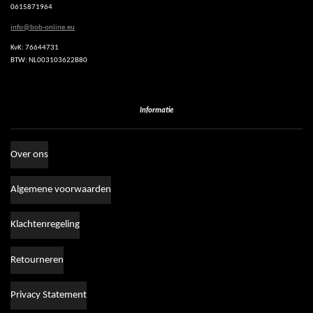
p
0615871964
info@bob-online.eu
KvK: 76644731
BTW: NL003103622B80
Informatie
Over ons
Algemene voorwaarden
Klachtenregeling
Retourneren
Privacy Statement