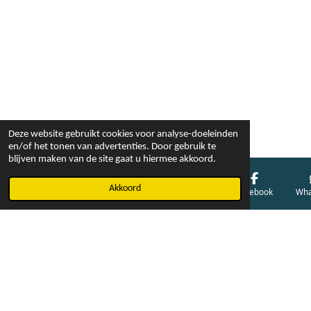
Deze website gebruikt cookies voor analyse-doeleinden
en/of het tonen van advertenties. Door gebruik te
blijven maken van de site gaat u hiermee akkoord.
Akkoord
E-mailadres
Telefoonnummer
Kaart
Facebook
Wha