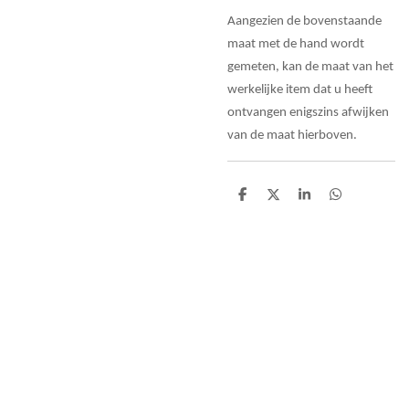
Aangezien de bovenstaande
maat met de hand wordt
gemeten, kan de maat van het
werkelijke item dat u heeft
ontvangen enigszins afwijken
van de maat hierboven.
D
D
S
D
e
e
h
e
l
e
a
l
e
l
r
e
n
e
n