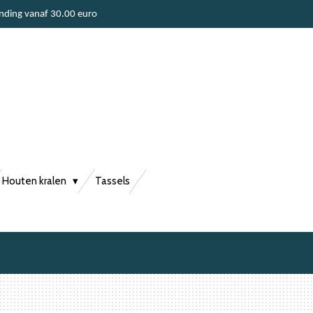
ending vanaf 30.00 euro
Houten kralen
Tassels