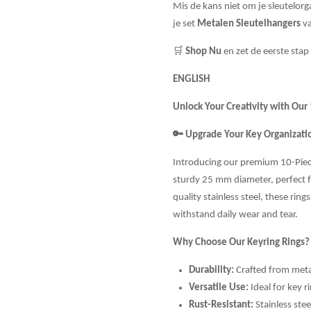
Mis de kans niet om je sleutelorga
je set
Metalen Sleutelhangers
va
🛒
Shop Nu
en zet de eerste stap
ENGLISH
Unlock Your Creativity with Our
🔑
Upgrade Your Key Organizat
Introducing our premium 10-Piece
sturdy 25 mm diameter, perfect f
quality stainless steel, these rin
withstand daily wear and tear.
Why Choose Our Keyring Rings?
Durability:
Crafted from met
Versatile Use:
Ideal for key r
Rust-Resistant:
Stainless ste