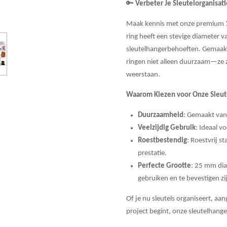
🔑
Verbeter Je Sleutelorganisati
Maak kennis met onze premium
ring heeft een stevige diameter v
sleutelhangerbehoeften. Gemaakt 
ringen niet alleen duurzaam—ze z
weerstaan.
Waarom Kiezen voor Onze Sleut
Duurzaamheid
: Gemaakt van
Veelzijdig Gebruik
: Ideaal v
Roestbestendig
: Roestvrij s
prestatie.
Perfecte Grootte
: 25 mm dia
gebruiken en te bevestigen zi
Of je nu sleutels organiseert, aa
project begint, onze sleutelhange