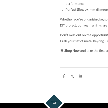
performance.
Perfect Size:
25 mm diameter,
Whether you’re organizing keys, 
DIY project, our keyring rings are
Don’t miss out on the opportunit
Grab your set of metal Keyring Ri
🛒
Shop Now
and take the first 
D
D
S
e
e
h
l
e
a
e
l
r
n
e
TOP