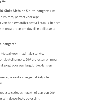
e
🔑
10-Stuks Metalen Sleutelhangers
! Elke
an 25 mm, perfect voor al je
van hoogwaardig roestvrij staal, zijn deze
ijn ontworpen om dagelijkse slijtage te
elhangers?
 Metaal voor maximale sterkte.
oor sleutelhangers, DIY-projecten en meer!
taal zorgt voor een langdurige glans en
meter, waardoor ze gemakkelijk te
jn.
ngepaste cadeaus maakt, of aan een DIY-
rs zijn de perfecte oplossing.