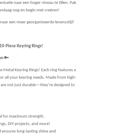
nisatie naar een hoger niveau te tillen. Pak
ndaag nog en begin met creëren!
 naar een meer georganiseerde levensstijl!
 10-Piece Keyring Rings!
ion
🔑
 Metal Keyring Rings! Each ring features a
or all your keyring needs. Made from high-
gs are not just durable—they’re designed to
al for maximum strength.
ings, DIY projects, and more!
el ensures long-lasting shine and