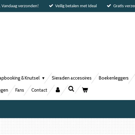
, Vandaag verzonden!
Veilig betalen met Ideal
Gratis verz
apbooking & Knutsel
Sieraden accesoires
Boekenleggers
ngen
Fans
Contact