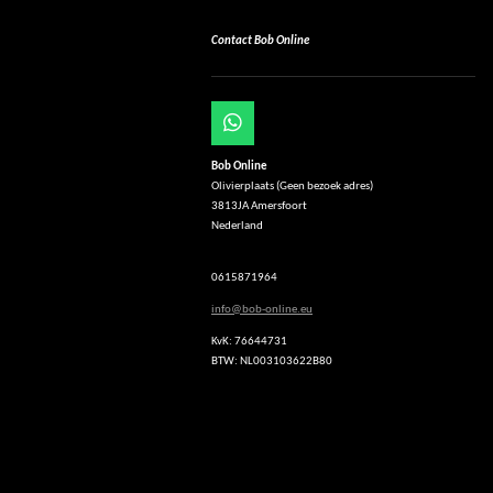
Contact Bob Online
W
h
Bob Online
a
Olivierplaats (Geen bezoek adres)
t
3813JA Amersfoort
s
Nederland
A
p
p
0615871964
info@bob-online.eu
KvK: 76644731
BTW: NL003103622B80