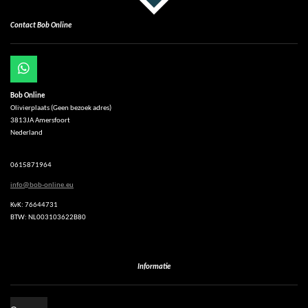
Contact Bob Online
W
h
Bob Online
a
Olivierplaats (Geen bezoek adres)
t
3813JA Amersfoort
s
Nederland
A
p
p
0615871964
info@bob-online.eu
KvK: 76644731
BTW: NL003103622B80
Informatie