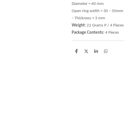
Diameter = 40 mm
Open ring width = 30 – 50mm
– Thickness = 3 mm
Weight:
22 Grams P / 4 Pieces
Package Contents:
4 Pieces
D
D
S
D
e
e
h
e
l
e
a
l
e
l
r
e
n
e
n