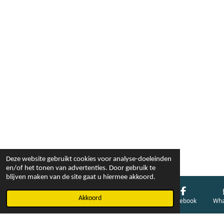
Deze website gebruikt cookies voor analyse-doeleinden
en/of het tonen van advertenties. Door gebruik te
blijven maken van de site gaat u hiermee akkoord.
Akkoord
E-mailadres
Telefoonnummer
Kaart
Facebook
Wha