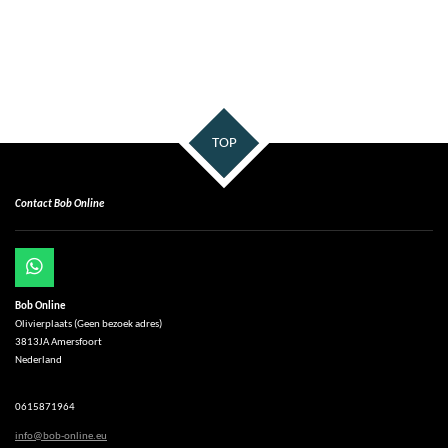
TOP
Contact Bob Online
W
h
Bob Online
a
Olivierplaats (Geen bezoek adres)
t
3813JA Amersfoort
s
Nederland
A
p
p
0615871964
info@bob-online.eu