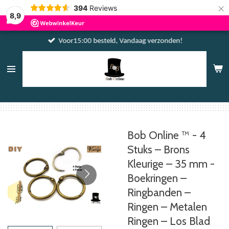
×
394
Reviews
8,9
Voor15:00 besteld, Vandaag verzonden!
Bob Online ™ - 4
Stuks – Brons
Kleurige – 35 mm -
Boekringen –
Ringbanden –
Ringen – Metalen
Ringen – Los Blad