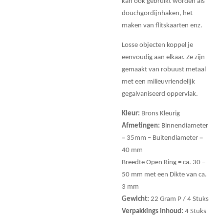
kan ook gebruikt worden als
douchgordijnhaken, het
maken van flitskaarten enz.
Losse objecten koppel je
eenvoudig aan elkaar. Ze zijn
gemaakt van robuust metaal
met een milieuvriendelijk
gegalvaniseerd oppervlak.
Kleur:
Brons Kleurig
Afmetingen:
Binnendiameter
= 35mm – Buitendiameter =
40 mm
Breedte Open Ring = ca. 30 –
50 mm met een Dikte van ca.
3 mm
Gewicht:
22 Gram P / 4 Stuks
Verpakkings Inhoud:
4 Stuks