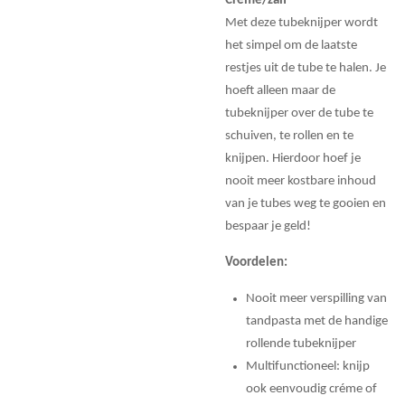
Créme/zalf
Met deze tubeknijper wordt
het simpel om de laatste
restjes uit de tube te halen. Je
hoeft alleen maar de
tubeknijper over de tube te
schuiven, te rollen en te
knijpen. Hierdoor hoef je
nooit meer kostbare inhoud
van je tubes weg te gooien en
bespaar je geld!
Voordelen:
Nooit meer verspilling van
tandpasta met de handige
rollende tubeknijper
Multifunctioneel: knijp
ook eenvoudig créme of