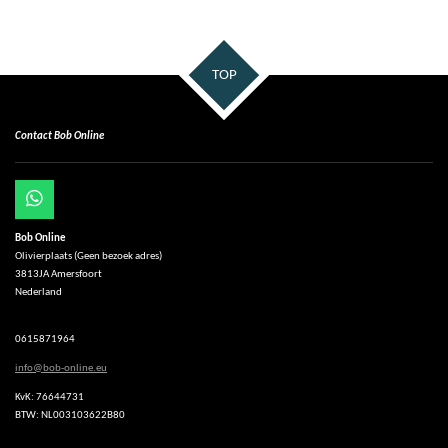
TOP
Contact Bob Online
W
h
Bob Online
a
Olivierplaats (Geen bezoek adres)
t
3813JA Amersfoort
s
Nederland
A
p
p
0615871964
info@bob-online.eu
KvK: 76644731
BTW: NL003103622B80