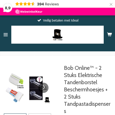
×
394
Reviews
8,9
Veilig betalen met Ideal
Bob Online™ - 2
Stuks Elektrische
Tandenborstel
Beschermhoesjes +
2 Stuks
Tandpastadispenser
s