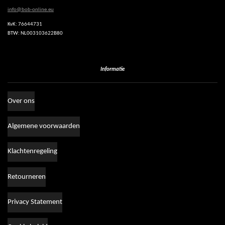
info@bob-online.eu
KvK: 76644731
BTW: NL003103622B80
Informatie
Over ons
Algemene voorwaarden
Klachtenregeling
Retourneren
Privacy Statement