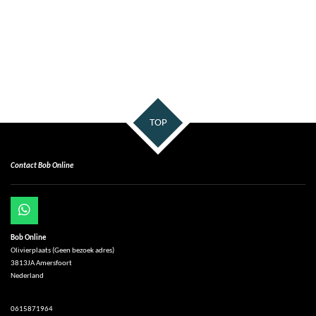
TOP
Contact Bob Online
W
h
Bob Online
a
Olivierplaats (Geen bezoek adres)
t
3813JA Amersfoort
s
Nederland
A
p
p
0615871964