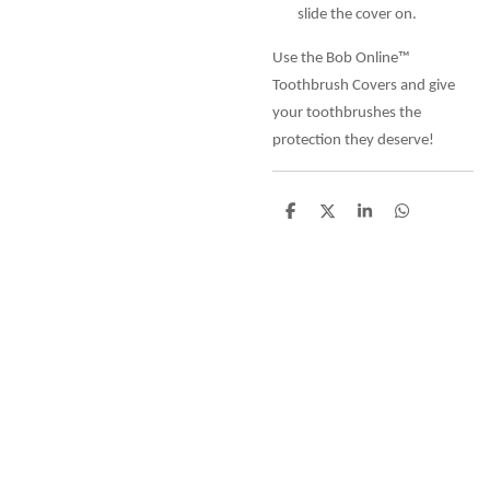
slide the cover on.
Use the Bob Online™
Toothbrush Covers and give
your toothbrushes the
protection they deserve!
D
D
S
D
e
e
h
e
l
e
a
l
e
l
r
e
n
e
n