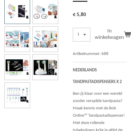
€ 5,80
In
winkelwagen
Artikelnummer:
688
NEDERLANDS
TANDPASTADISPENSERS X 2
Ben jij klaar voor een wereld
zonder verspilde tandpasta?
Maak kennis met de Bob
Online™ Tandpastadispenser!
Met deze rollende
tubeknijpers krijg je altijd de