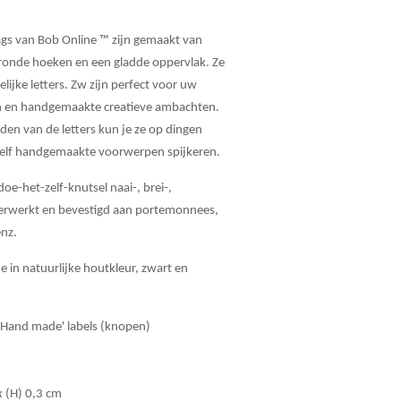
ags van Bob Online ™ zijn gemaakt van
eronde hoeken en een gladde oppervlak. Ze
ijke letters. Zw zijn perfect voor uw
 en handgemaakte creatieve ambachten.
den van de letters kun je ze op dingen
zelf handgemaakte voorwerpen spijkeren.
e-het-zelf-knutsel naai-, brei-,
erwerkt en bevestigd aan portemonnees,
enz.
e in natuurlijke houtkleur, zwart en
'Hand made' labels (knopen)
x (H) 0,3 cm