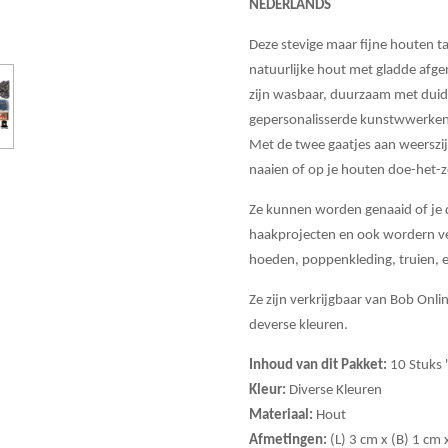
NEDERLANDS
Deze stevige maar fijne houten t
natuurlijke hout met gladde afg
zijn wasbaar, duurzaam met duidel
gepersonalisserde kunstwwerken
Met de twee gaatjes aan weerszij
naaien of op je houten doe-het-
Ze kunnen worden genaaid of je do
haakprojecten en ook wordern v
hoeden, poppenkleding, truien, 
Ze zijn verkrijgbaar van Bob Onlin
deverse kleuren.
Inhoud van dit Pakket:
10 Stuks 
Kleur:
Diverse Kleuren
Materiaal:
Hout
Afmetingen:
(L) 3 cm x (B) 1 cm 