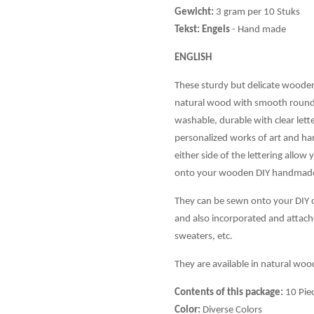
Gewicht:
3 gram per 10 Stuks
Tekst: Engels
- Hand made
ENGLISH
These sturdy but delicate woode
natural wood with smooth rounde
washable, durable with clear lette
personalized works of art and ha
either side of the lettering allo
onto your wooden DIY handmade 
They can be sewn onto your DIY cr
and also incorporated and attache
sweaters, etc.
They are available in natural wood
Contents of this package:
10 Piec
Color:
Diverse Colors