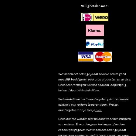
Veilig betalen met :
We vinden het belangrijk dat reviews een zo goed
mogelijk beeld geven over onze producten en service.
Onze beoordelingen worden daarom, onpartijdig,
beheerd door
WebwinkelKeur
.
WebwinkelKeur heeft maatregelen getroffen om de
echtheid van reviews te garanderen. Welke
maatregelen dit zijn lees je
hier.
Onze klanten worden niet beloond voor het schrijven
van reviews. Er worden geen kortingen of andere
cadeautjes gegeven.We vinden het belangrijk dat
reviews een zo goed mogelijk beeld geven over onze