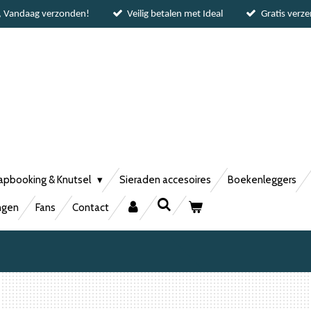
, Vandaag verzonden!
Veilig betalen met Ideal
Gratis verz
apbooking & Knutsel
Sieraden accesoires
Boekenleggers
ngen
Fans
Contact