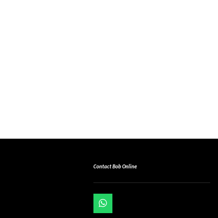
Contact Bob Online
W
h