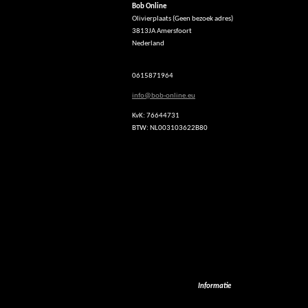
Bob Online
a
Olivierplaats (Geen bezoek adres)
t
3813JA Amersfoort
s
Nederland
A
p
p
0615871964
info@bob-online.eu
KvK: 76644731
BTW: NL003103622B80
Informatie