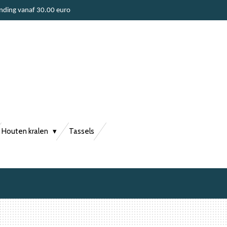
ending vanaf 30.00 euro
Houten kralen
Tassels