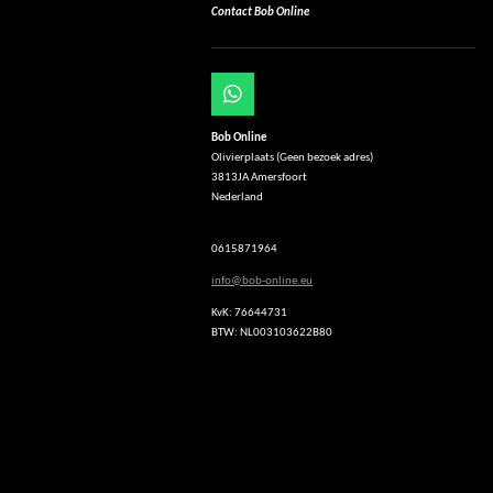
Contact Bob Online
W
h
Bob Online
a
Olivierplaats (Geen bezoek adres)
t
3813JA Amersfoort
s
Nederland
A
p
p
0615871964
info@bob-online.eu
KvK: 76644731
BTW: NL003103622B80