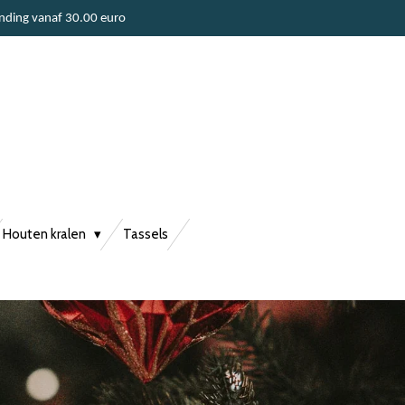
ending vanaf 30.00 euro
Houten kralen
Tassels