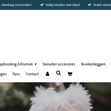
, Vandaag verzonden!
Veilig betalen met Ideal
Gratis verz
apbooking & Knutsel
Sieraden accesoires
Boekenleggers
ngen
Fans
Contact