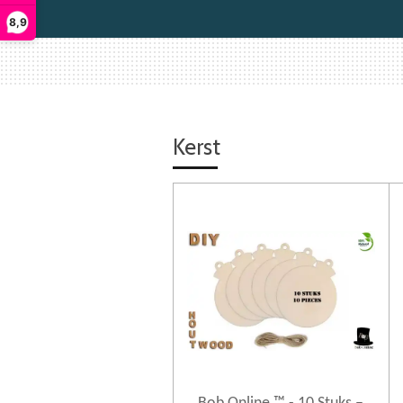
8,9
Kerst