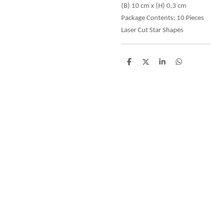
(B) 10 cm x (H) 0,3 cm
Package Contents: 10 Pieces
Laser Cut Star Shapes
D
D
S
D
e
e
h
e
l
e
a
l
e
l
r
e
n
e
n