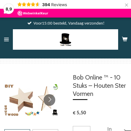
×
394
Reviews
8,9
Voor15:00 besteld, Vandaag verzonden!
Bob Online ™ - 10
Stuks – Houten Ster
Vormen
€ 5,50
In