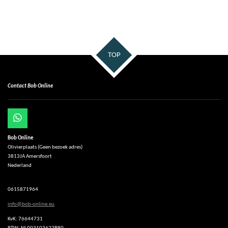
TOP
Contact Bob Online
W
h
Bob Online
a
Olivierplaats (Geen bezoek adres)
t
3813JA Amersfoort
s
Nederland
A
p
p
0615871964
info@bob-online.eu
KvK: 76644731