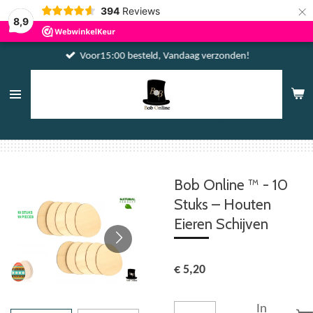
×
394
Reviews
8,9
Voor15:00 besteld, Vandaag verzonden!
Bob Online ™ - 10
Stuks – Houten
Eieren Schijven
€ 5,20
In