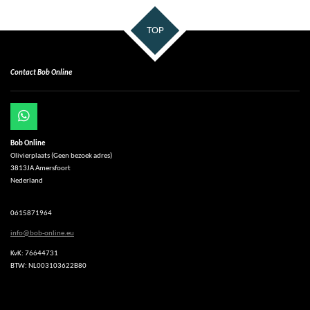
TOP
Contact Bob Online
W
h
Bob Online
a
Olivierplaats (Geen bezoek adres)
t
3813JA Amersfoort
s
Nederland
A
p
p
0615871964
info@bob-online.eu
KvK: 76644731
BTW: NL003103622B80