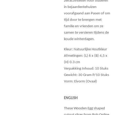
zelfactiviteiten voor ouderen
in bejaardentehuizen
voorafgaand aan Pasen of om
tijd door te brengen met
familie en vrienden om ze
samen te versieren tijdens de
koude winterdagen.
Kleur: Natuurlijke Houtkleur
Afmetingen: (L) 6 x (B) 4,5 x
(H) 0.3 cm
Verpakking Inhoud: 10 Stuks
Gewicht: 30 Gram P/10 Stuks
Vorm: Eivorm (Ovaal)
ENGLISH
These Wooden Egg shaped
cutout slices from Bob Online