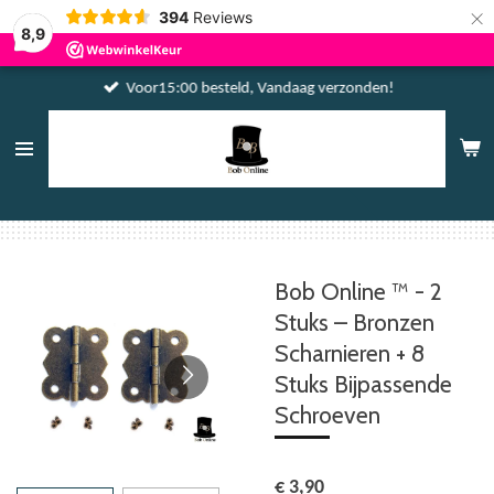
×
394
Reviews
8,9
Voor15:00 besteld, Vandaag verzonden!
Bob Online ™ - 2
Stuks – Bronzen
Scharnieren + 8
Stuks Bijpassende
Schroeven
€ 3,90