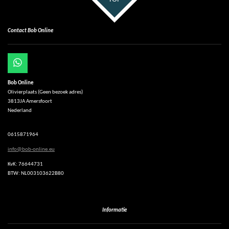
Contact Bob Online
W
h
Bob Online
a
Olivierplaats (Geen bezoek adres)
t
3813JA Amersfoort
s
Nederland
A
p
p
0615871964
info@bob-online.eu
KvK: 76644731
BTW: NL003103622B80
Informatie