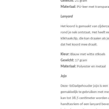
Gewicht:
21 gram
Materiaal:
PU-leer met transpara
Lanyard
Het koord is gemaakt van zijderza
rond je nek ontstaat. Het heeft e
klikhaakclip, die kan draaien als
dat het koord mee draait.
Kleur:
Blauw met witte stiksels
Gewicht:
17 gram
Materiaal:
Polyester en metaal
Jojo
Deze -bIDadgehouder jojo is een ‘
gemakkelijk te gebruiken met mein
kan tot 38,5 centimeter worden u
handtasriem of een lanyard bevest