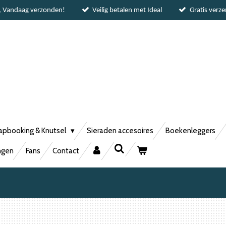
, Vandaag verzonden!
Veilig betalen met Ideal
Gratis verz
apbooking & Knutsel
Sieraden accesoires
Boekenleggers
ngen
Fans
Contact