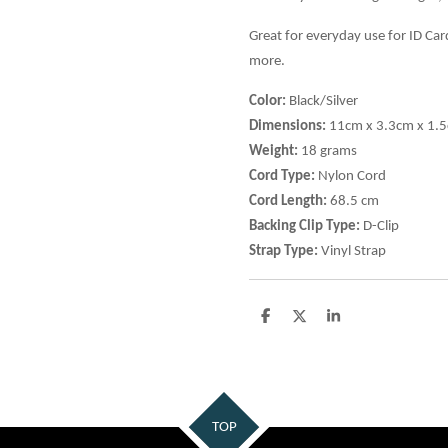
Great for everyday use for ID Car
more.
Color:
Black/Silver
Dimensions:
11cm x 3.3cm x 1.
Weight:
18 grams
Cord Type:
Nylon Cord
Cord Length:
68.5 cm
Backing Clip Type:
D-Clip
Strap Type:
Vinyl Strap
D
D
S
e
e
h
l
e
a
e
l
r
n
e
TOP