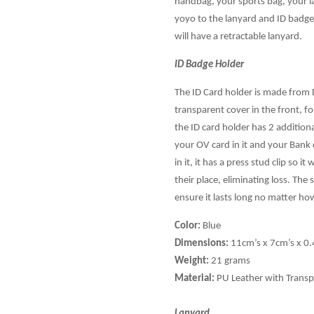
handbag, your sports bag, your l
yoyo to the lanyard and ID badge
will have a retractable lanyard.
ID Badge Holder
The ID Card holder is made from D
transparent cover in the front, for
the ID card holder has 2 additiona
your OV card in it and your Bank
in it, it has a press stud clip so i
their place, eliminating loss. The 
ensure it lasts long no matter h
Color:
Blue
Dimensions:
11cm’s x 7cm’s x 0.
Weight:
21 grams
Material:
PU Leather with Transp
Lanyard