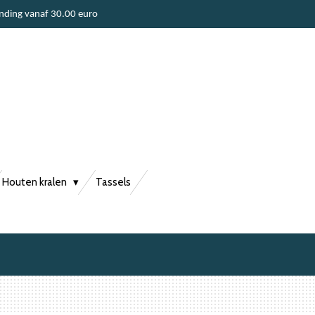
ending vanaf 30.00 euro
Houten kralen
Tassels