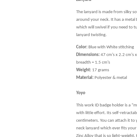
The lanyard is made from silky soft
around your neck. It has a metal D-
which will swivel if you need to 
lanyard twisting.
Color:
Blue with White stitching
Dimensions:
47 cm’s x 2.2 cm’s x
breadth = 1.5 cm’s
Weight:
17 grams
Material:
Polyester & metal
Yoyo
This work ID badge holder is a “mu
with little effort. Its self-retract
centimeters. You can attach it to 
neck lanyard which ever fits you
Zinc Alloy that is so light-weight,