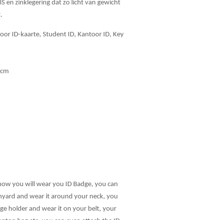
 en zinklegering dat zo licht van gewicht
.
oor ID-kaarte, Student ID, Kantoor ID, Key
5cm
 how you will wear you ID Badge, you can
anyard and wear it around your neck, you
ge holder and wear it on your belt, your