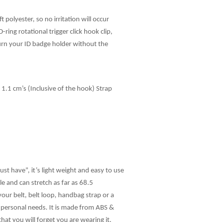
 polyester, so no irritation will occur
ring rotational trigger click hook clip,
turn your ID badge holder without the
 1.1 cm’s (Inclusive of the hook) Strap
st have”, it’s light weight and easy to use
able and can stretch as far as 68.5
your belt, belt loop, handbag strap or a
r personal needs. It is made from ABS &
 that you will forget you are wearing it.