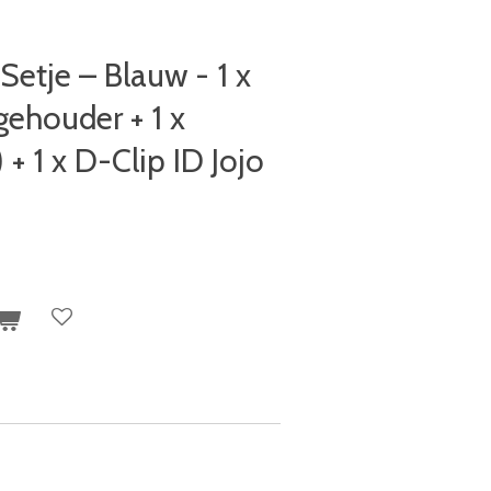
Setje – Blauw - 1 x
ehouder + 1 x
+ 1 x D-Clip ID Jojo