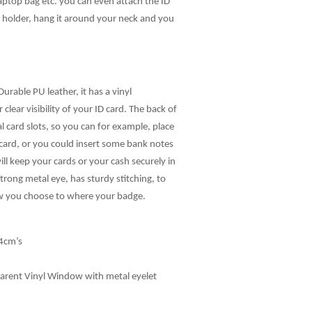
aptop bag etc. you can even attach the ID
 holder, hang it around your neck and you
urable PU leather, it has a vinyl
 clear visibility of your ID card. The back of
l card slots, so you can for example, place
 card, or you could insert some bank notes
t will keep your cards or your cash securely in
strong metal eye, has sturdy stitching, to
ow you choose to where your badge.
4cm’s
arent Vinyl Window with metal eyelet