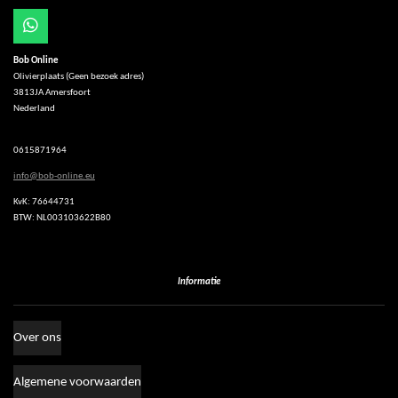
W
h
Bob Online
a
Olivierplaats (Geen bezoek adres)
t
3813JA Amersfoort
s
Nederland
A
p
p
0615871964
info@bob-online.eu
KvK: 76644731
BTW: NL003103622B80
Informatie
Over ons
Algemene voorwaarden