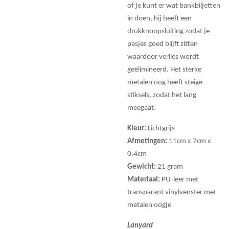
of je kunt er wat bankbiljetten
in doen, hij heeft een
drukknoopsluiting zodat je
pasjes goed blijft zitten
waardoor verlies wordt
geëlimineerd. Het sterke
metalen oog heeft steige
stiksels, zodat het lang
meegaat.
Kleur:
Lichtgrijs
Afmetingen:
11cm x 7cm x
0.4cm
Gewicht:
21 gram
Materiaal:
PU-leer met
transparant vinylvenster met
metalen oogje
Lanyard