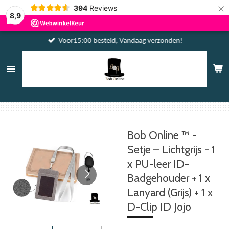
×
394
Reviews
8,9
Voor15:00 besteld, Vandaag verzonden!
Bob Online ™ -
Setje – Lichtgrijs - 1
x PU-leer ID-
Badgehouder + 1 x
Lanyard (Grijs) + 1 x
D-Clip ID Jojo