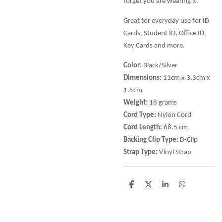
forget you are wearing it.
Great for everyday use for ID
Cards, Student ID, Office ID,
Key Cards and more.
Color:
Black/Silver
Dimensions:
11cm x 3.3cm x
1.5cm
Weight:
18 grams
Cord Type:
Nylon Cord
Cord Length:
68.5 cm
Backing Clip Type:
D-Clip
Strap Type:
Vinyl Strap
D
D
S
D
e
e
h
e
l
e
a
l
e
l
r
e
n
e
n