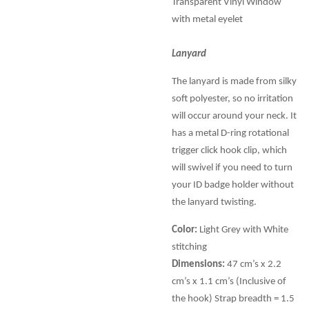
Transparent Vinyl Window
with metal eyelet
Lanyard
The lanyard is made from silky
soft polyester, so no irritation
will occur around your neck. It
has a metal D-ring rotational
trigger click hook clip, which
will swivel if you need to turn
your ID badge holder without
the lanyard twisting.
Color:
Light Grey with White
stitching
Dimensions:
47 cm’s x 2.2
cm’s x 1.1 cm’s (Inclusive of
the hook) Strap breadth = 1.5