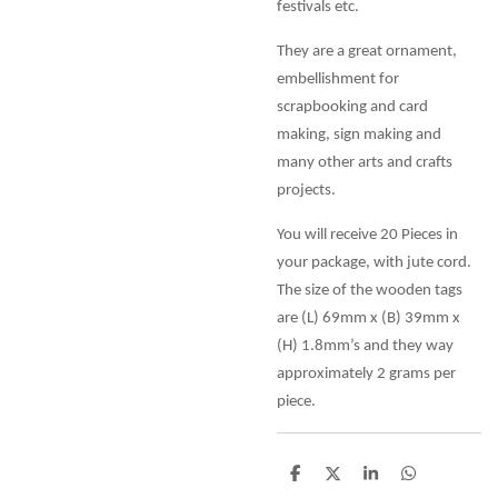
festivals etc.
They are a great ornament,
embellishment for
scrapbooking and card
making, sign making and
many other arts and crafts
projects.
You will receive 20 Pieces in
your package, with jute cord.
The size of the wooden tags
are (L) 69mm x (B) 39mm x
(H) 1.8mm’s and they way
approximately 2 grams per
piece.
D
D
S
D
e
e
h
e