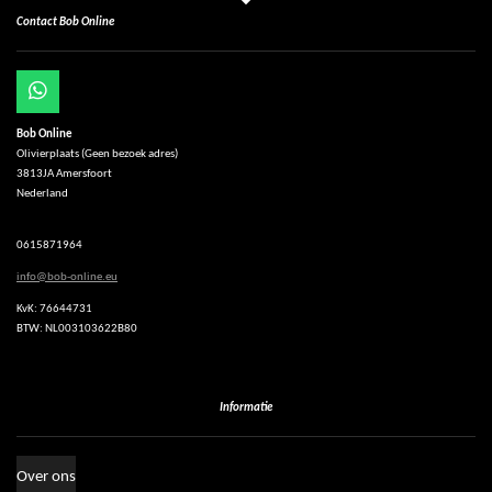
Contact Bob Online
W
h
Bob Online
a
Olivierplaats (Geen bezoek adres)
t
3813JA Amersfoort
s
Nederland
A
p
p
0615871964
info@bob-online.eu
KvK: 76644731
BTW: NL003103622B80
Informatie
Over ons