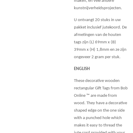
maken, en vele andere
kunstnijverheidsprojecten.
U ontvangt 20 stuks in uw
pakket inclusief jutekoord. De
afmetingen van de houten
tags zijn (L) 69mm x (B)
39mm x (H) 1,8mm en ze zijn
ongeveer 2 gram per stuk.
ENGLISH
These decorative wooden
rectangular Gift Tags from Bob
Online ™ are made from
wood. They have a decorative
shaped edge on the one side
with a punched hole which
makes it easy to thread the
jute cord provided with your