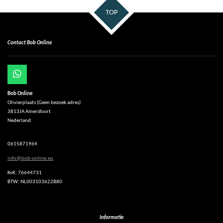
TOP
Contact Bob Online
W
h
Bob Online
a
Olivierplaats (Geen bezoek adres)
t
3813JA Amersfoort
s
Nederland
A
p
p
0615871964
info@bob-online.eu
KvK: 76644731
BTW: NL003103622B80
Informatie