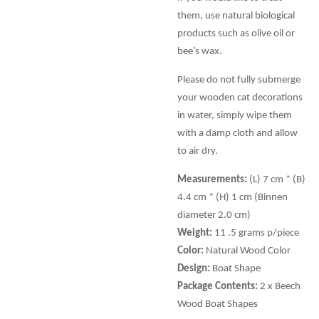
them, use natural biological
products such as olive oil or
bee’s wax.
Please do not fully submerge
your wooden cat decorations
in water, simply wipe them
with a damp cloth and allow
to air dry.
Measurements:
(L) 7 cm * (B)
4.4 cm * (H) 1 cm (Binnen
diameter 2.0 cm)
Weight:
11 .5 grams p/piece
Color:
Natural Wood Color
Design:
Boat Shape
Package Contents:
2 x Beech
Wood Boat Shapes