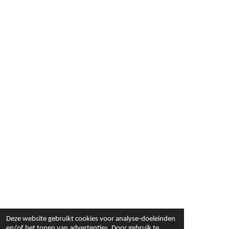
Deze website gebruikt cookies voor analyse-doeleinden
en/of het tonen van advertenties. Door gebruik te