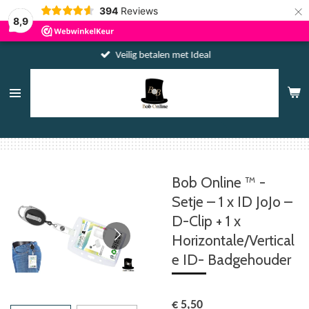
×
394
Reviews
8,9
Veilig betalen met Ideal
Bob Online ™ -
Setje – 1 x ID JoJo –
D-Clip + 1 x
Horizontale/Vertical
e ID- Badgehouder
€ 5,50