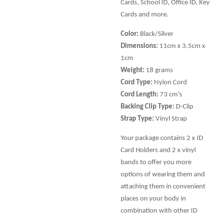
Cards, School ID, Office ID, Key
Cards and more.
Color:
Black/Silver
Dimensions:
11cm x 3.5cm x
1cm
Weight:
18 grams
Cord Type:
Nylon Cord
Cord Length:
73 cm’s
Backing Clip Type:
D-Clip
Strap Type:
Vinyl Strap
Your package contains 2 x ID
Card Holders and 2 x vinyl
bands to offer you more
options of wearing them and
attaching them in convenient
places on your body in
combination with other ID