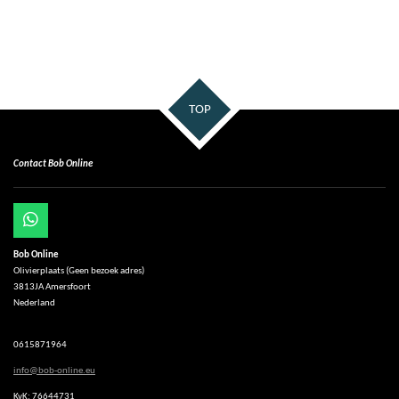
TOP
Contact Bob Online
W
h
Bob Online
a
Olivierplaats (Geen bezoek adres)
t
3813JA Amersfoort
s
Nederland
A
p
p
0615871964
info@bob-online.eu
KvK: 76644731