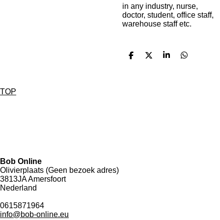
in any industry, nurse,
doctor, student, office staff,
warehouse staff etc.
D
D
S
D
e
e
h
e
l
e
a
l
e
l
r
e
n
e
n
TOP
Contact Bob Online
W
h
Bob Online
a
Olivierplaats (Geen bezoek adres)
t
3813JA Amersfoort
s
Nederland
A
p
0615871964
p
info@bob-online.eu