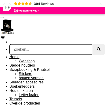
×
394
Reviews
Ga
8,9
direct
naar
de
hoofdinhoud
Home
Webshop
Badge houders
Scrapbooking & Knutsel
Stickers
houten vormen
Sieraden accesoires
Boekenleggers
Houten kralen
Letter kralen
Tassels
Overige producten