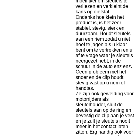
moeilijker om sleutels te
verliezen en verkleint de
kans op diefstal.
Ondanks hoe klein het
product is, is het zeer
stabiel, stevig, sterk en
duurzaam. Houdt sleutels
aan een riem zodat u niet
hoef te jagen als u klaar
bent om te vertrekken en u
af te vrage waar je sleutels
neergezet hebt, in de
schuur in de auto enz enz.
Geen probleem met het
snoer en de clip houdt
stevig vast op u riem of
handtas.
Ze zijn ook gewelding voor
motorrijders als
sleutelhouder, sluit de
sleutels aan op de ring en
bevestig de clip aan je vest
en je zult je sleutels nooit
meer in het contact laten
zitten. Erg handig ook voor