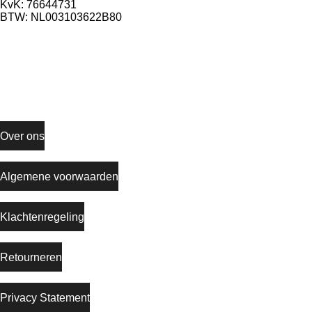
KvK: 76644731
BTW: NL003103622B80
Informatie
Over ons
Algemene voorwaarden
Klachtenregeling
Retourneren
Privacy Statement