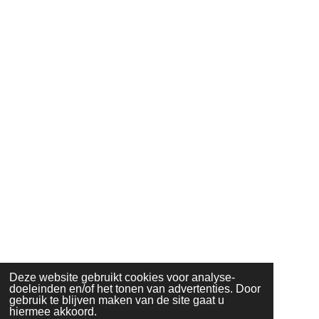
Deze website gebruikt cookies voor analyse-
doeleinden en/of het tonen van advertenties. Door
gebruik te blijven maken van de site gaat u
hiermee akkoord.