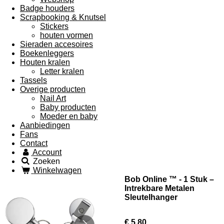
Badge houders
Scrapbooking & Knutsel
Stickers
houten vormen
Sieraden accesoires
Boekenleggers
Houten kralen
Letter kralen
Tassels
Overige producten
Nail Art
Baby producten
Moeder en baby
Aanbiedingen
Fans
Contact
Account
Zoeken
Winkelwagen
Bob Online ™ - 1 Stuk –
Intrekbare Metalen
Sleutelhanger
€ 5,80