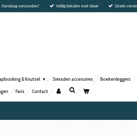
, Vandaag verzonden!
Veilig betalen met Ideal
Gratis verz
apbooking & Knutsel
Sieraden accesoires
Boekenleggers
ngen
Fans
Contact