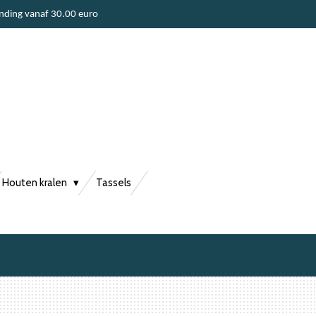
ending vanaf 30.00 euro
Houten kralen
Tassels