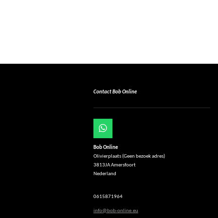
Contact Bob Online
W
h
Bob Online
a
Olivierplaats (Geen bezoek adres)
t
3813JA Amersfoort
s
Nederland
A
p
p
0615871964
info@bob-online.eu