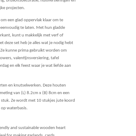
g, bruiloftsdecoratie, huisversieringen en
jke projecten.
, om een glad oppervlak klaar om te
 eenvoudig te laten. Met hun gladde
rkant, kunt u makkelijk met verf of
t deze set heb je alles wat je nodig hebt
. Ze kunne prima gebruikt worden om
wers, valentijnsversiering, tafel
dag en elk feest waar je wat liefde aan
arten en knutselwerken. Deze houten
meting van (L) 8.2cm x (B) 8cm en een
stuk. Ze wordt met 10 stukjes jute koord
f op waterbasis.
iendly and sustainable wooden heart
eal for making garlands, cards,