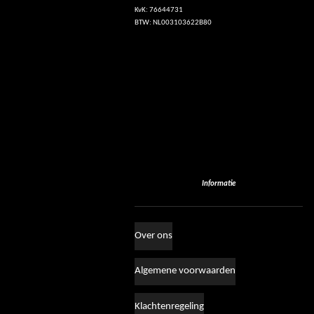
KvK: 76644731
BTW: NL003103622B80
Informatie
Over ons
Algemene voorwaarden
Klachtenregeling