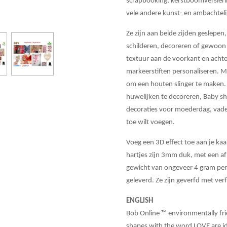
scrapbooking, kerstboomversierin
vele andere kunst- en ambachteli
Ze zijn aan beide zijden geslepen
schilderen, decoreren of gewoon
textuur aan de voorkant en achte
markeerstiften personaliseren. Me
om een houten slinger te maken
huwelijken te decoreren, Baby sho
decoraties voor moederdag, vader
toe wilt voegen.
Voeg een 3D effect toe aan je ka
hartjes zijn 3mm duk, met een af
gewicht van ongeveer 4 gram per 
geleverd. Ze zijn geverfd met ver
ENGLISH
Bob Online ™ environmentally fr
shapes with the word LOVE are id