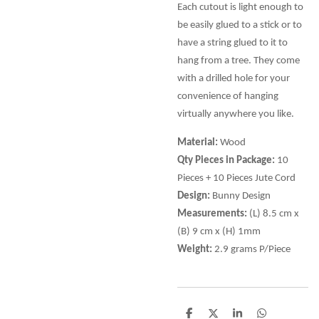
Each cutout is light enough to
be easily glued to a stick or to
have a string glued to it to
hang from a tree. They come
with a drilled hole for your
convenience of hanging
virtually anywhere you like.
Material:
Wood
Qty Pieces in Package:
10
Pieces + 10 Pieces Jute Cord
Design:
Bunny Design
Measurements:
(L) 8.5 cm x
(B) 9 cm x (H) 1mm
Weight:
2.9 grams P/Piece
D
D
S
D