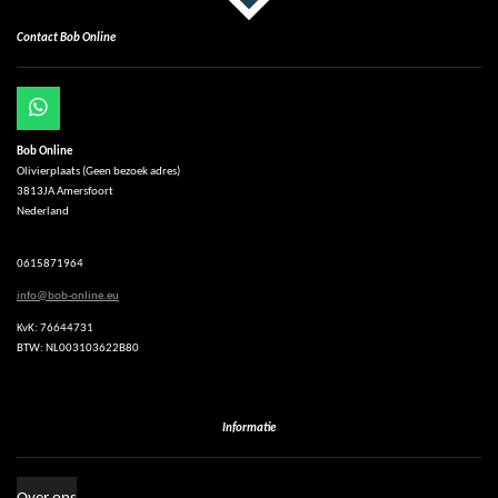
Contact Bob Online
W
h
Bob Online
a
Olivierplaats (Geen bezoek adres)
t
3813JA Amersfoort
s
Nederland
A
p
p
0615871964
info@bob-online.eu
KvK: 76644731
BTW: NL003103622B80
Informatie