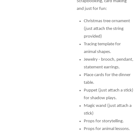
Scrapbooking, card making
and just for fun:
Christmas tree ornament
(just attach the string
provided)
Tracing template for
animal shapes.
Jewelry - brooch, pendant,
statement earrings.
Place cards for the dinner
table.
Puppet (just attach a stick)
for shadow plays.
Magic wand (just attach a
stick)
Props for storytelling.
Props for animal lessons.