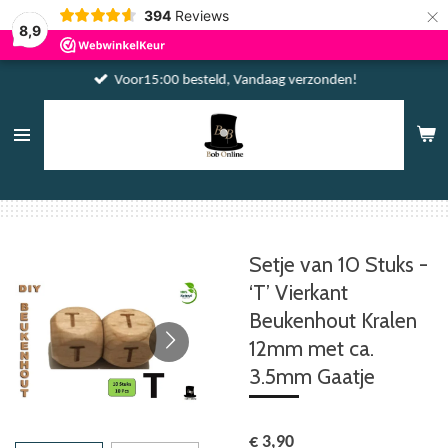
×
394
Reviews
8,9
Voor15:00 besteld, Vandaag verzonden!
Setje van 10 Stuks -
‘T’ Vierkant
Beukenhout Kralen
12mm met ca.
3.5mm Gaatje
€ 3,90