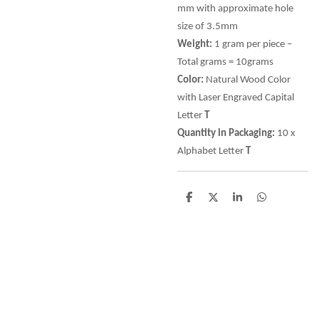
mm with approximate hole
size of 3.5mm
Weight:
1 gram per piece –
Total grams = 10grams
Color:
Natural Wood Color
with Laser Engraved Capital
Letter
T
Quantity in Packaging:
10 x
Alphabet Letter
T
D
D
S
D
e
e
h
e
l
e
a
l
e
l
r
e
n
e
n