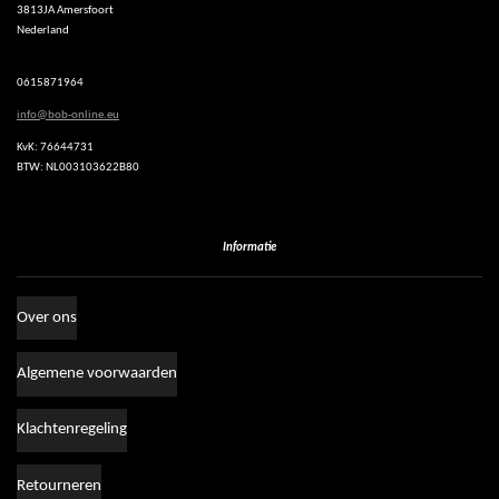
3813JA Amersfoort
s
Nederland
A
p
p
0615871964
info@bob-online.eu
KvK: 76644731
BTW: NL003103622B80
Informatie
Over ons
Algemene voorwaarden
Klachtenregeling
Retourneren