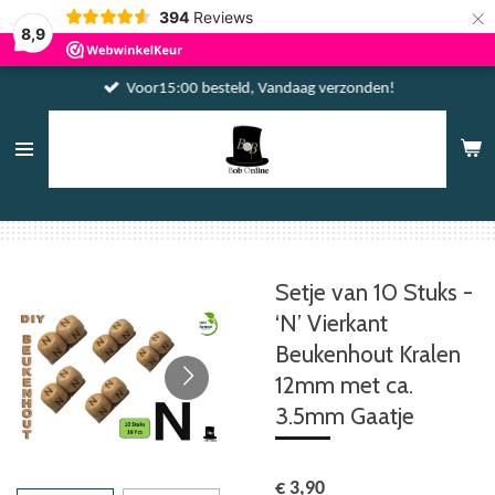
×
394
Reviews
8,9
Voor15:00 besteld, Vandaag verzonden!
Setje van 10 Stuks -
‘N’ Vierkant
Beukenhout Kralen
12mm met ca.
3.5mm Gaatje
€ 3,90