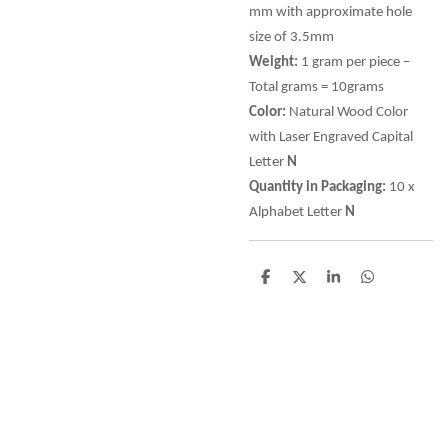
mm with approximate hole
size of 3.5mm
Weight:
1 gram per piece –
Total grams = 10grams
Color:
Natural Wood Color
with Laser Engraved Capital
Letter
N
Quantity in Packaging:
10 x
Alphabet Letter
N
D
D
S
D
e
e
h
e
l
e
a
l
e
l
r
e
n
e
n