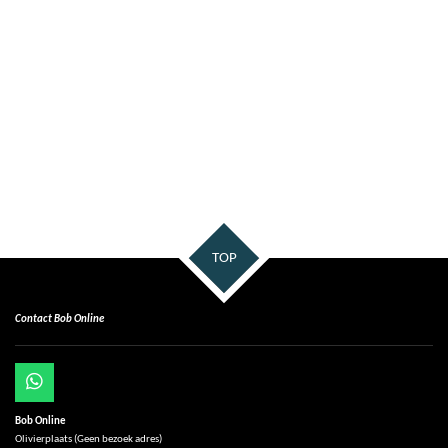
TOP
Contact Bob Online
W
h
Bob Online
a
Olivierplaats (Geen bezoek adres)
t