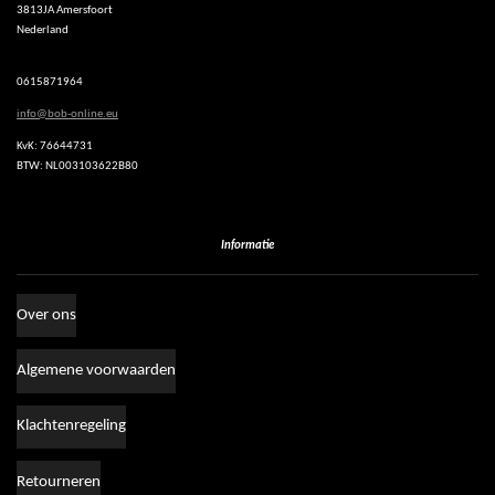
3813JA Amersfoort
s
Nederland
A
p
p
0615871964
info@bob-online.eu
KvK: 76644731
BTW: NL003103622B80
Informatie
Over ons
Algemene voorwaarden
Klachtenregeling
Retourneren