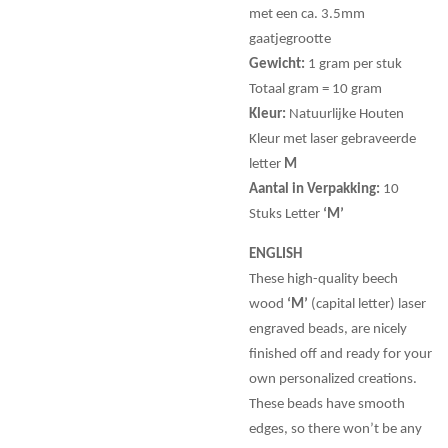
met een ca. 3.5mm
gaatjegrootte
Gewicht:
1 gram per stuk
Totaal gram = 10 gram
Kleur:
Natuurlijke Houten
Kleur met laser gebraveerde
letter
M
Aantal in Verpakking:
10
Stuks Letter
‘M’
ENGLISH
These high-quality beech
wood
‘M’
(capital letter) laser
engraved beads, are nicely
finished off and ready for your
own personalized creations.
These beads have smooth
edges, so there won’t be any