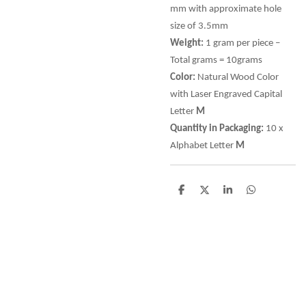
mm with approximate hole
size of 3.5mm
Weight:
1 gram per piece –
Total grams = 10grams
Color:
Natural Wood Color
with Laser Engraved Capital
Letter
M
Quantity in Packaging:
10 x
Alphabet Letter
M
D
D
S
D
e
e
h
e
l
e
a
l
e
l
r
e
n
e
n