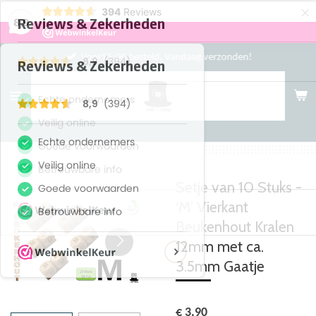
×
394
Reviews
8,9
Voor15:00 besteld, Vandaag verzonden!
Setje van 10 Stuks -
‘M’ Vierkant
Beukenhout Kralen
12mm met ca.
3.5mm Gaatje
€ 3,90