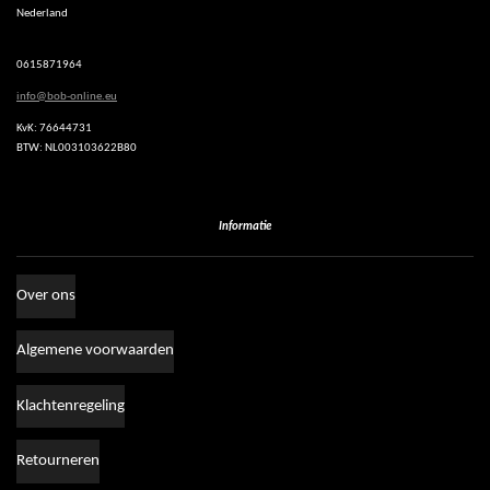
Nederland
A
p
p
0615871964
info@bob-online.eu
KvK: 76644731
BTW: NL003103622B80
Informatie
Over ons
Algemene voorwaarden
Klachtenregeling
Retourneren