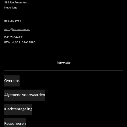
3813JA Amersfoort
s
Nederland
A
p
p
0615871964
info@bob-online.eu
KvK: 76644731
BTW: NL003103622B80
Informatie
Over ons
Algemene voorwaarden
Klachtenregeling
Retourneren