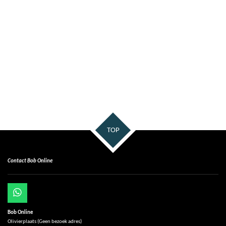
TOP
Contact Bob Online
W
h
Bob Online
a
Olivierplaats (Geen bezoek adres)
t