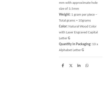
mm with approximate hole
size of 3.5mm
Weight:
1 gram per piece –
Total grams = 10grams
Color:
Natural Wood Color
with Laser Engraved Capital
Letter
G
Quantity in Packaging:
10 x
Alphabet Letter
G
D
D
S
D
e
e
h
e
l
e
a
l
e
l
r
e
n
e
n