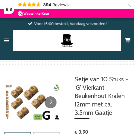
×
394
Reviews
8,9
Voor15:00 besteld, Vandaag verzonden!
Setje van 10 Stuks -
‘G’ Vierkant
Beukenhout Kralen
12mm met ca.
3.5mm Gaatje
€ 3,90