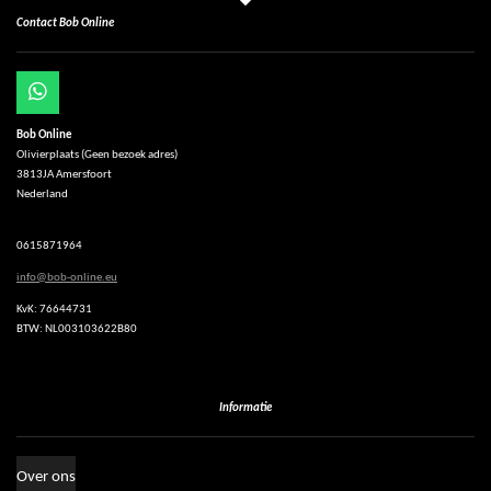
Contact Bob Online
W
h
Bob Online
a
Olivierplaats (Geen bezoek adres)
t
3813JA Amersfoort
s
Nederland
A
p
p
0615871964
info@bob-online.eu
KvK: 76644731
BTW: NL003103622B80
Informatie
Over ons