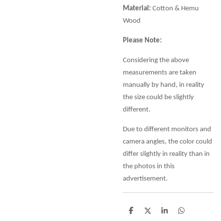
Material:
Cotton & Hemu
Wood
Please Note:
Considering the above
measurements are taken
manually by hand, in reality
the size could be slightly
different.
Due to different monitors and
camera angles, the color could
differ slightly in reality than in
the photos in this
advertisement.
D
D
S
D
e
e
h
e