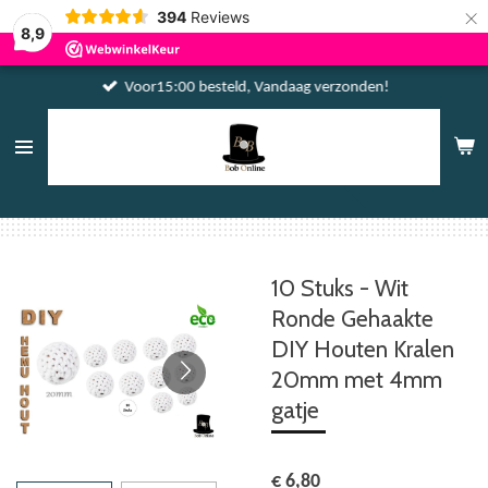
×
394
Reviews
8,9
Voor15:00 besteld, Vandaag verzonden!
10 Stuks - Wit
Ronde Gehaakte
DIY Houten Kralen
20mm met 4mm
gatje
€ 6,80