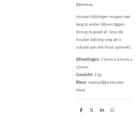
bijenwas.
Houten bijtringen mogen niet
lang in water blijven liggen.
Droog ze goed af. Gooi de
houten bijtring weg als u
schade aan het hout opmerkt.
Afmetingen:
72mm x 65mm x
10mm
Gewicht:
15g
Kleur:
Natuurlijke Houten
Kleur
D
D
S
D
e
e
h
e
l
e
a
l
e
l
r
e
n
e
n