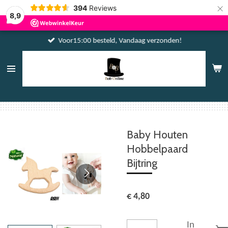
×
394
Reviews
8,9
Voor15:00 besteld, Vandaag verzonden!
Baby Houten
Hobbelpaard
Bijtring
€ 4,80
In