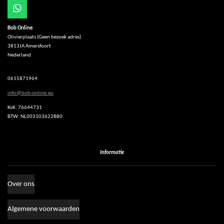
W
h
Bob Online
a
Olivierplaats (Geen bezoek adres)
t
3813JA Amersfoort
s
Nederland
A
p
p
0615871964
info@bob-online.eu
KvK: 76644731
BTW: NL003103622B80
Informatie
Over ons
Algemene voorwaarden