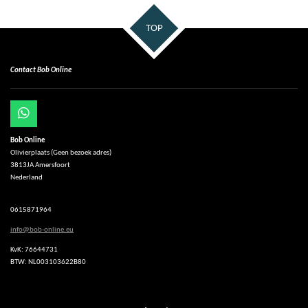
TOP
Contact Bob Online
W
h
Bob Online
a
Olivierplaats (Geen bezoek adres)
t
3813JA Amersfoort
s
Nederland
A
p
p
0615871964
info@bob-online.eu
KvK: 76644731
BTW: NL003103622B80