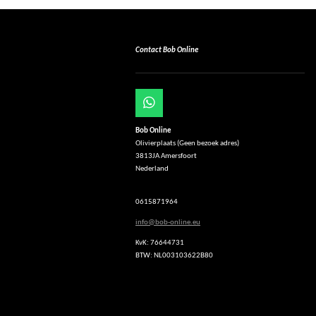
Contact Bob Online
W
h
Bob Online
a
Olivierplaats (Geen bezoek adres)
t
3813JA Amersfoort
s
Nederland
A
p
p
0615871964
info@bob-online.eu
KvK: 76644731
BTW: NL003103622B80