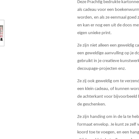
Deze Prachtig bedrukte kartonne
als cadeau voor een boekenwurm.
worden, en als ze eenmaal goed z
en kan er nog een uit de doos me
eigen unieke print.
Ze zijn niet alleen een geweldig c
een geweldige aanvulling op je d
gebruikt in je creatieve kunstwe
decoupage-projecten enz.
Ze zij ook geweldig om te verzend
een klein cadeau, of kunnen wor
de achterkant voor bijvoorbeeld 
de geschenken.
Ze zijn handing om in de la te he
formaat envelop. Je kunt ze zelf 
koord toe te voegen, en een hang