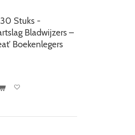
 30 Stuks -
tslag Bladwijzers –
eat’ Boekenlegers