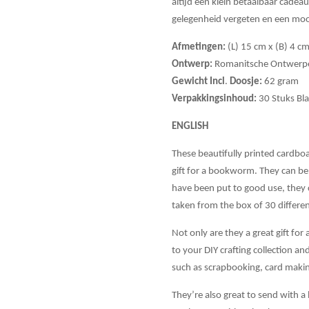
altijd een klein betaalbaar cadea
gelegenheid vergeten en een mooi
Afmetingen:
(L) 15 cm x (B) 4 c
Ontwerp:
Romanitsche Ontwerp
Gewicht Incl
.
Doosje:
62 gram
Verpakkingsinhoud:
30 Stuks Bla
ENGLISH
These beautifully printed cardbo
gift for a bookworm. They can be
have been put to good use, they 
taken from the box of 30 differen
Not only are they a great gift for 
to your DIY crafting collection an
such as scrapbooking, card makin
They’re also great to send with a le