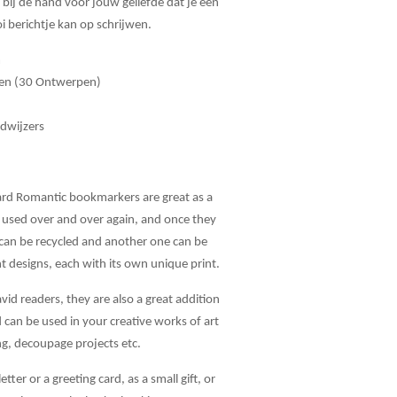
u bij de hand voor jouw geliefde dat je een
 berichtje kan op schrijwen.
m
en (30 Ontwerpen)
dwijzers
ard Romantic bookmarkers are great as a
 used over and over again, and once they
can be recycled and another one can be
t designs, each with its own unique print.
avid readers, they are also a great addition
d can be used in your creative works of art
g, decoupage projects etc.
tter or a greeting card, as a small gift, or