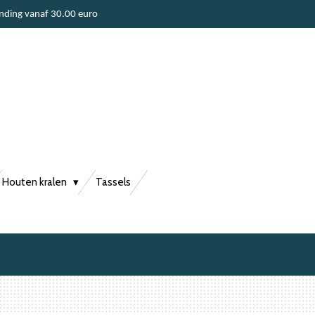
ending vanaf 30.00 euro
Houten kralen
Tassels