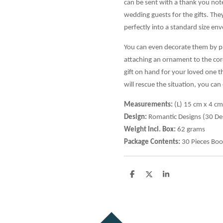
can be sent with a thank you not
wedding guests for the gifts. They
perfectly into a standard size env
You can even decorate them by p
attaching an ornament to the cord
gift on hand for your loved one t
will rescue the situation, you can
Measurements:
(L) 15 cm x 4 cm
Design:
Romantic Designs (30 De
Weight Incl. Box:
62 grams
Package Contents:
30 Pieces Bo
D
D
S
e
e
h
l
e
a
e
l
r
n
e