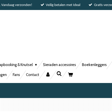
, Vandaag verzonden!
Veilig betalen met Ideal
Gratis verz
apbooking & Knutsel
Sieraden accesoires
Boekenleggers
ngen
Fans
Contact