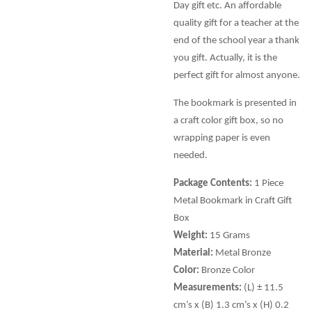
Day gift etc. An affordable
quality gift for a teacher at the
end of the school year a thank
you gift. Actually, it is the
perfect gift for almost anyone.
The bookmark is presented in
a craft color gift box, so no
wrapping paper is even
needed.
Package Contents:
1 Piece
Metal Bookmark in Craft Gift
Box
Weight:
15 Grams
Material:
Metal Bronze
Color:
Bronze Color
Measurements:
(L) ± 11.5
cm’s x (B) 1.3 cm’s x (H) 0.2