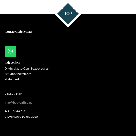
TOP
Contact Bob Online
W
h
Bob Online
a
Olivierplaats (Geen bezoek adres)
t
3813JA Amersfoort
s
Nederland
A
p
p
0615871964
info@bob-online.eu
KvK: 76644731
BTW: NL003103622B80