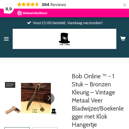
×
394
Reviews
8,9
Voor15:00 besteld, Vandaag verzonden!
Bob Online ™ - 1
Stuk – Bronzen
Kleurig – Vintage
Metaal Veer
Bladwijzer/Boekenle
gger met Klok
Hangertje