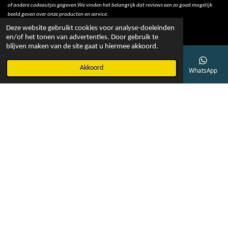
of andere cadeautjes gegeven.We vinden het belangrijk dat reviews een zo goed mogelijk
beeld geven over onze producten en service.
Deze website gebruikt cookies voor analyse-doeleinden
en/of het tonen van advertenties. Door gebruik te
blijven maken van de site gaat u hiermee akkoord.
© 2022 - Bob Online
Akkoord
E-mailadres
Telefoonnummer
Kaart
Facebook
WhatsApp