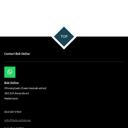
TOP
Contact Bob Online
W
h
Bob Online
a
Olivierplaats (Geen bezoek adres)
t
3813JA Amersfoort
s
Nederland
A
p
p
0615871964
info@bob-online.eu