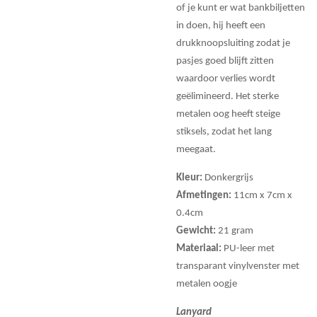
of je kunt er wat bankbiljetten
in doen, hij heeft een
drukknoopsluiting zodat je
pasjes goed blijft zitten
waardoor verlies wordt
geëlimineerd. Het sterke
metalen oog heeft steige
stiksels, zodat het lang
meegaat.
Kleur:
Donkergrijs
Afmetingen:
11cm x 7cm x
0.4cm
Gewicht:
21 gram
Materiaal:
PU-leer met
transparant vinylvenster met
metalen oogje
Lanyard