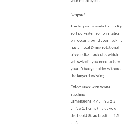
with metal eyelet
Lanyard
The lanyard is made from silky
soft polyester, so no irritation
will occur around your neck. It
has a metal D-ring rotational
trigger click hook clip, which
will swivel if you need to turn
your ID badge holder without
the lanyard twisting.
Color:
Black with White
stitching
Dimensions:
47 cm’s x 2.2
cm’s x 1.1 cm’s (Inclusive of
the hook) Strap bredth = 1.5
cm’s