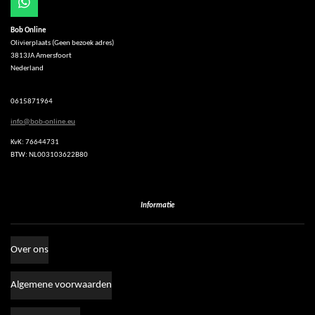
W
h
Bob Online
a
Olivierplaats (Geen bezoek adres)
t
3813JA Amersfoort
s
Nederland
A
p
p
0615871964
info@bob-online.eu
KvK: 76644731
BTW: NL003103622B80
Informatie
Over ons
Algemene voorwaarden