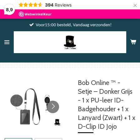
×
394
Reviews
8,9
Voor15:00 besteld, Vandaag verzonden!
Bob Online ™ -
Setje – Donker Grijs
- 1 x PU-leer ID-
Badgehouder + 1 x
Lanyard (Zwart) + 1 x
D-Clip ID Jojo