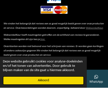
We vinden het belangrijk dat reviews een zo goed mogelijk beeld geven over onze producten
en service. Onze beoordelingen worden daarom, onpartijdig, beheerd door
WebwinkelKeur
.
WebwinkelKeur heeft maatregelen getroffen om de echtheid van reviews te garanderen.
Welke maatregelen dit zijn lees je
hier.
Onze klanten worden niet beloond voor het schrijven van reviews. Er worden geen kortingen
of andere cadeautjes gegeven.We vinden het belangrijk dat reviews een zo goed mogelijk
beeld geven over onze producten en service.
Deze website gebruikt cookies voor analyse-doeleinden
en/of het tonen van advertenties. Door gebruik te
blijven maken van de site gaat u hiermee akkoord.
© 2022 - Bob Online
Akkoord
E-mailadres
Telefoonnummer
Kaart
Facebook
WhatsApp