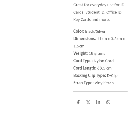
Great for everyday use for ID
Cards, Student ID, Office ID,
Key Cards and more.
Color:
Black/Silver
Dimensions:
11cm x 3.3cm x
1.5cm
Weight:
18 grams
Cord Type:
Nylon Cord
Cord Length:
68.5 cm
Backing Clip Type:
D-Clip
Strap Type:
Vinyl Strap
D
D
S
D
e
e
h
e
l
e
a
l
e
l
r
e
n
e
n